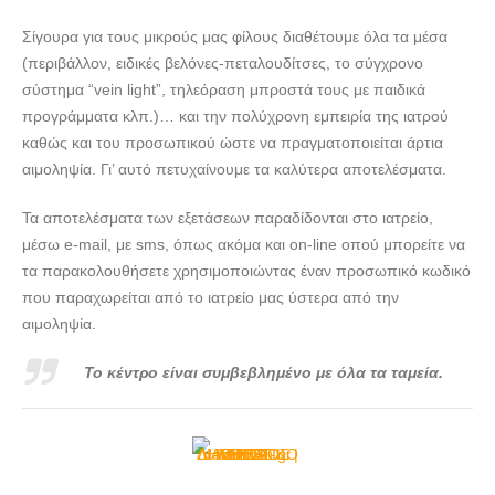
ΔΙΑΓΝΩΣΤΙΚΟ ΚΕΝΤΡΟ ΑΓΙΟΣ ΔΗΜΗΤΡΙΟΣ | ΥΓΙΕΙΑ ---
doctors4u.gr
Σίγουρα για τους μικρούς μας φίλους διαθέτουμε όλα τα μέσα
(περιβάλλον, ειδικές βελόνες-πεταλουδίτσες, το σύγχρονο
ΔΙΑΓΝΩΣΤΙΚΟ ΚΕΝΤΡΟ ΑΓΙΟΣ ΔΗΜΗΤΡΙΟΣ | ΥΓΙΕΙΑ ---
σύστημα “vein light”, τηλεόραση μπροστά τους με παιδικά
doctors4u.gr
προγράμματα κλπ.)… και την πολύχρονη εμπειρία της ιατρού
ΔΙΑΓΝΩΣΤΙΚΟ ΚΕΝΤΡΟ ΑΓΙΟΣ ΔΗΜΗΤΡΙΟΣ | ΥΓΙΕΙΑ ---
καθώς και του προσωπικού ώστε να πραγματοποιείται άρτια
doctors4u.gr
αιμοληψία. Γι’ αυτό πετυχαίνουμε τα καλύτερα αποτελέσματα.
Τα αποτελέσματα των εξετάσεων παραδίδονται στο ιατρείο,
μέσω e-mail, με sms, όπως ακόμα και on-line οπού μπορείτε να
τα παρακολουθήσετε χρησιμοποιώντας έναν προσωπικό κωδικό
που παραχωρείται από το ιατρείο μας ύστερα από την
αιμοληψία.
Το κέντρο είναι συμβεβλημένο με όλα τα ταμεία.