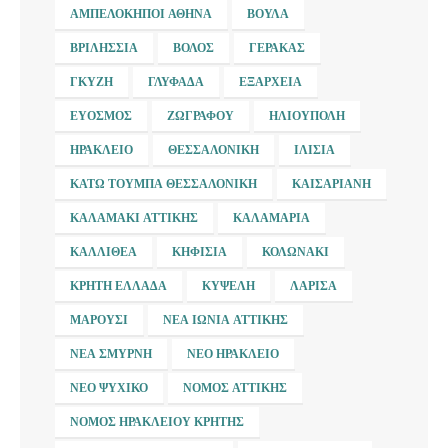
ΑΜΠΕΛΌΚΗΠΟΙ ΑΘΉΝΑ
ΒΟΎΛΑ
ΒΡΙΛΉΣΣΙΑ
ΒΌΛΟΣ
ΓΈΡΑΚΑΣ
ΓΚΎΖΗ
ΓΛΥΦΆΔΑ
ΕΞΆΡΧΕΙΑ
ΕΎΟΣΜΟΣ
ΖΩΓΡΆΦΟΥ
ΗΛΙΟΎΠΟΛΗ
ΗΡΆΚΛΕΙΟ
ΘΕΣΣΑΛΟΝΊΚΗ
ΙΛΊΣΙΑ
ΚΆΤΩ ΤΟΎΜΠΑ ΘΕΣΣΑΛΟΝΊΚΗ
ΚΑΙΣΑΡΙΑΝΉ
ΚΑΛΑΜΆΚΙ ΑΤΤΙΚΉΣ
ΚΑΛΑΜΑΡΙΆ
ΚΑΛΛΙΘΈΑ
ΚΗΦΙΣΙΆ
ΚΟΛΩΝΆΚΙ
ΚΡΉΤΗ ΕΛΛΆΔΑ
ΚΥΨΈΛΗ
ΛΆΡΙΣΑ
ΜΑΡΟΎΣΙ
ΝΈΑ ΙΩΝΊΑ ΑΤΤΙΚΉΣ
ΝΈΑ ΣΜΎΡΝΗ
ΝΈΟ ΗΡΆΚΛΕΙΟ
ΝΈΟ ΨΥΧΙΚΌ
ΝΟΜΌΣ ΑΤΤΙΚΉΣ
ΝΟΜΌΣ ΗΡΑΚΛΕΊΟΥ ΚΡΉΤΗΣ