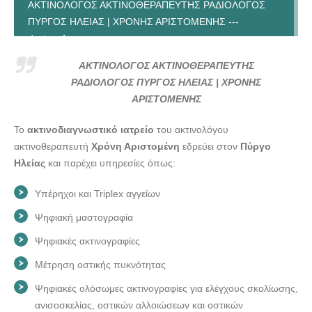
ΑΚΤΙΝΟΛΟΓΟΣ ΑΚΤΙΝΟΘΕΡΑΠΕΥΤΗΣ ΡΑΔΙΟΛΟΓΟΣ
ΠΥΡΓΟΣ ΗΛΕΙΑΣ | ΧΡΟΝΗΣ ΑΡΙΣΤΟΜΕΝΗΣ ---
doctors4u.gr
ΑΚΤΙΝΟΛΟΓΟΣ ΑΚΤΙΝΟΘΕΡΑΠΕΥΤΗΣ ΡΑΔΙΟΛΟΓΟΣ
ΑΚΤΙΝΟΛΟΓΟΣ ΑΚΤΙΝΟΘΕΡΑΠΕΥΤΗΣ
ΠΥΡΓΟΣ ΗΛΕΙΑΣ | ΧΡΟΝΗΣ ΑΡΙΣΤΟΜΕΝΗΣ ---
ΡΑΔΙΟΛΟΓΟΣ ΠΥΡΓΟΣ ΗΛΕΙΑΣ | ΧΡΟΝΗΣ
doctors4u.gr
ΑΡΙΣΤΟΜΕΝΗΣ
Το
ακτινοδιαγνωστικό ιατρείο
του ακτινολόγου
ακτινοθεραπευτή
Χρόνη Αριστομένη
εδρεύει στον
Πύργο
Ηλείας
και παρέχει υπηρεσίες όπως:
Υπέρηχοι και Triplex αγγείων
Ψηφιακή μαστογραφία
Ψηφιακές ακτινογραφίες
Μέτρηση οστικής πυκνότητας
Ψηφιακές ολόσωμες ακτινογραφίες για ελέγχους σκολίωσης,
ανισοσκελίας, οστικών αλλοιώσεων και οστικών