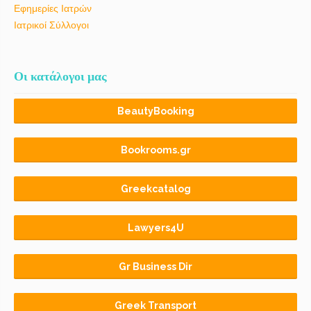
Εφημερίες Ιατρών
Ιατρικοί Σύλλογοι
Οι κατάλογοι μας
BeautyBooking
Bookrooms.gr
Greekcatalog
Lawyers4U
Gr Business Dir
Greek Transport