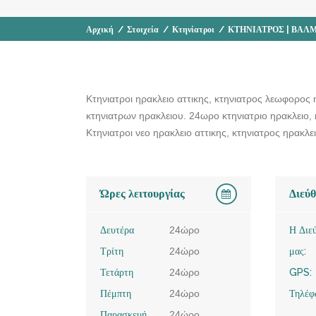
Αρχική
/
Στοιχεία
/
Κτηνίατροι
/
ΚΤΗΝΙΑΤΡΟΣ | ΒΑΛΜ
Κτηνιατροι ηρακλειο αττικης, κτηνιατρος λεωφορος 
κτηνιατρων ηρακλειου. 24ωρο κτηνιατριο ηρακλειο, 
Κτηνιατροι νεο ηρακλειο αττικης, κτηνιατρος ηρακλε
Ώρες λειτουργίας
Διεύ
Δευτέρα
24ώρο
Η Διε
Τρίτη
24ώρο
μας:
Τετάρτη
24ώρο
GPS:
Πέμπτη
24ώρο
Τηλέφ
Παρασκευή
24ώρο