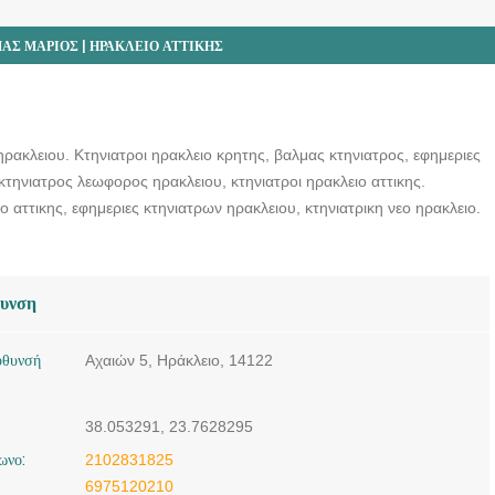
ΑΣ ΜΑΡΙΟΣ | ΗΡΑΚΛΕΙΟ ΑΤΤΙΚΗΣ
ηρακλειου. Κτηνιατροι ηρακλειο κρητης, βαλμας κτηνιατρος, εφημεριες
κτηνιατρος λεωφορος ηρακλειου, κτηνιατροι ηρακλειο αττικης.
ιο αττικης, εφημεριες κτηνιατρων ηρακλειου, κτηνιατρικη νεο ηρακλειο.
θυνση
ύθυνσή
Αχαιών 5, Ηράκλειο, 14122
38.053291, 23.7628295
ωνο:
2102831825
6975120210