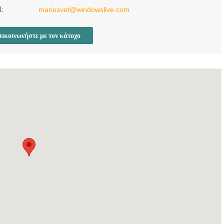
l:
mariosvet@windowslive.com
ικοινωνήστε με τον κάτοχο