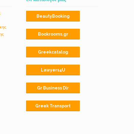
ς
BeautyBooking
κης
ης
Bookrooms.gr
Greekcatalog
Lawyers4U
Gr Business Dir
Greek Transport