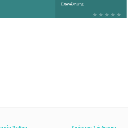
Επανάληψης
υταία Άρθρα
Χρήσιμοι Σύνδεσμοι