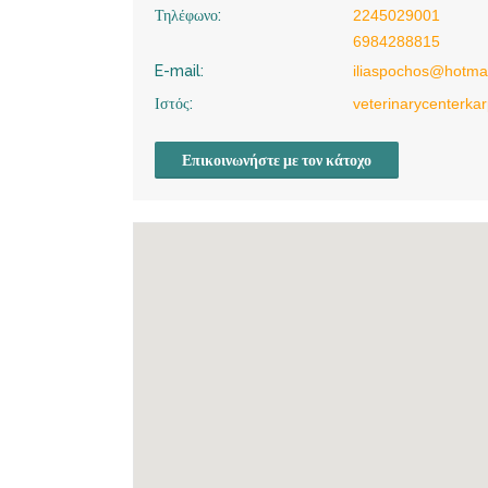
Τηλέφωνο:
2245029001
6984288815
E-mail:
iliaspochos@hotma
Ιστός:
veterinarycenterka
Επικοινωνήστε με τον κάτοχο