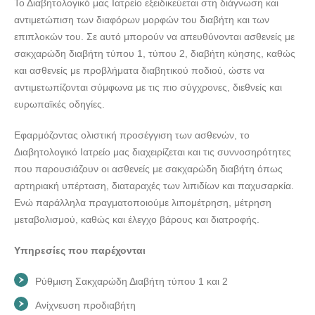
Το Διαβητολογικό μας Ιατρείο εξειδικεύεται στη διάγνωση και
ΔΙΑΒΗΤΟΛΟΓΟΣ ΠΕΡΙΣΤΕΡΙ | ΣΤΕΛΙΟΥ ΙΟΥΛΙΑ---
αντιμετώπιση των διαφόρων μορφών του διαβήτη και των
doctors4u.gr
επιπλοκών του. Σε αυτό μπορούν να απευθύνονται ασθενείς με
σακχαρώδη διαβήτη τύπου 1, τύπου 2, διαβήτη κύησης, καθώς
και ασθενείς με προβλήματα διαβητικού ποδιού, ώστε να
αντιμετωπίζονται σύμφωνα με τις πιο σύγχρονες, διεθνείς και
ευρωπαϊκές οδηγίες.
Εφαρμόζοντας ολιστική προσέγγιση των ασθενών, το
Διαβητολογικό Ιατρείο μας διαχειρίζεται και τις συννοσηρότητες
που παρουσιάζουν οι ασθενείς με σακχαρώδη διαβήτη όπως
αρτηριακή υπέρταση, διαταραχές των λιπιδίων και παχυσαρκία.
Ενώ παράλληλα πραγματοποιούμε λιπομέτρηση, μέτρηση
μεταβολισμού, καθώς και έλεγχο βάρους και διατροφής.
Υπηρεσίες που παρέχονται
Ρύθμιση Σακχαρώδη Διαβήτη τύπου 1 και 2
Ανίχνευση προδιαβήτη