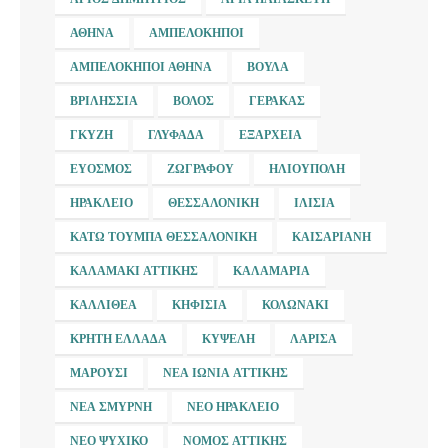
ΑΘΉΝΑ
ΑΜΠΕΛΌΚΗΠΟΙ
ΑΜΠΕΛΌΚΗΠΟΙ ΑΘΉΝΑ
ΒΟΎΛΑ
ΒΡΙΛΉΣΣΙΑ
ΒΌΛΟΣ
ΓΈΡΑΚΑΣ
ΓΚΎΖΗ
ΓΛΥΦΆΔΑ
ΕΞΆΡΧΕΙΑ
ΕΎΟΣΜΟΣ
ΖΩΓΡΆΦΟΥ
ΗΛΙΟΎΠΟΛΗ
ΗΡΆΚΛΕΙΟ
ΘΕΣΣΑΛΟΝΊΚΗ
ΙΛΊΣΙΑ
ΚΆΤΩ ΤΟΎΜΠΑ ΘΕΣΣΑΛΟΝΊΚΗ
ΚΑΙΣΑΡΙΑΝΉ
ΚΑΛΑΜΆΚΙ ΑΤΤΙΚΉΣ
ΚΑΛΑΜΑΡΙΆ
ΚΑΛΛΙΘΈΑ
ΚΗΦΙΣΙΆ
ΚΟΛΩΝΆΚΙ
ΚΡΉΤΗ ΕΛΛΆΔΑ
ΚΥΨΈΛΗ
ΛΆΡΙΣΑ
ΜΑΡΟΎΣΙ
ΝΈΑ ΙΩΝΊΑ ΑΤΤΙΚΉΣ
ΝΈΑ ΣΜΎΡΝΗ
ΝΈΟ ΗΡΆΚΛΕΙΟ
ΝΈΟ ΨΥΧΙΚΌ
ΝΟΜΌΣ ΑΤΤΙΚΉΣ