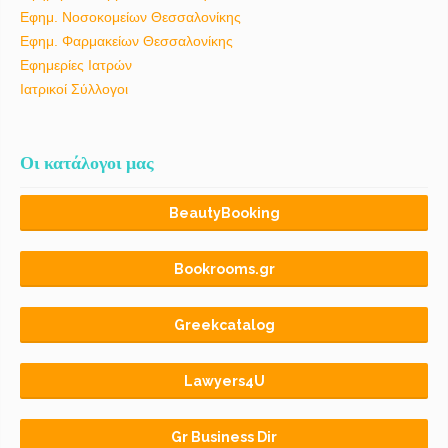
Εφημ. Νοσοκομείων Θεσσαλονίκης
Εφημ. Φαρμακείων Θεσσαλονίκης
Εφημερίες Ιατρών
Ιατρικοί Σύλλογοι
Οι κατάλογοι μας
BeautyBooking
Bookrooms.gr
Greekcatalog
Lawyers4U
Gr Business Dir