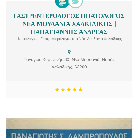
ΓΑΣΤΡΕΝΤΕΡΟΛΟΓΟΣ ΗΠΑΤΟΛΟΓΟΣ
ΓΑΣΤΡΕΝΤΕΡΟΛΟΓΟΣ ΗΠΑΤΟΛΟΓΟΣ ΝΕΑ ΜΟΥΔΑΝΙΑ
ΝΕΑ ΜΟΥΔΑΝΙΑ ΧΑΛΚΙΔΙΚΗΣ |
ΧΑΛΚΙΔΙΚΗΣ | ΠΑΠΑΓΙΑΝΝΗΣ ΑΝΔΡΕΑΣ Γαστρεντερολόγος –
Ηπατολόγος στα Νέα Μουδανιά Χαλκιδικής. Υπηρεσίες: Παθήσεις
ΠΑΠΑΓΙΑΝΝΗΣ ΑΝΔΡΕΑΣ
Πεπτικού, Παθήσεις Ήπατος, Ενδοσκοπήσεις Πεπτικού Συστήματος,
Ηπατολόγος - Γαστρεντερολόγος στα Νέα Μουδανιά Χαλκιδικής
Γαστροσκόπηση, Κολονοσκόπηση, Αφαίρεση Πολυπόδων,
Παλινδρόμηση
Παναγιάς Κορυφινής 30, Νέα Μουδανιά, Νομός
Χαλκιδικής, 63200