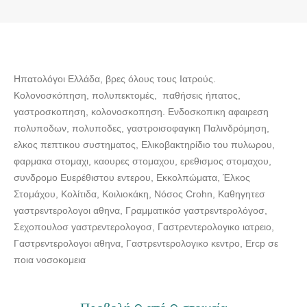
Ηπατολόγοι Ελλάδα, βρες όλους τους Ιατρούς.
Κολονοσκόπηση, πολυπεκτομές, παθήσεις ήπατος,
γαστροσκοπηση, κολονοσκοπηση. Ενδοσκοπικη αφαιρεση
πολυποδων, πολυποδες, γαστροισοφαγικη Παλινδρόμηση,
ελκος πεπτικου συστηματος, Ελικοβακτηρίδιο του πυλωρου,
φαρμακα στομαχι, καουρες στομαχου, ερεθισμος στομαχου,
συνδρομο Ευερέθιστου εντερου, Εκκολπώματα, Έλκος
Στομάχου, Κoλίτιδα, Κοιλιοκάκη, Νόσος Crohn, Καθηγητεσ
γαστρεντερολογοι αθηνα, Γραμματικόσ γαστρεντερολόγοσ,
Σεχοπουλοσ γαστρεντερολογοσ, Γαστρεντερολογικο ιατρειο,
Γαστρεντερολογοι αθηνα, Γαστρεντερολογικο κεντρο, Ercp σε
ποια νοσοκομεια