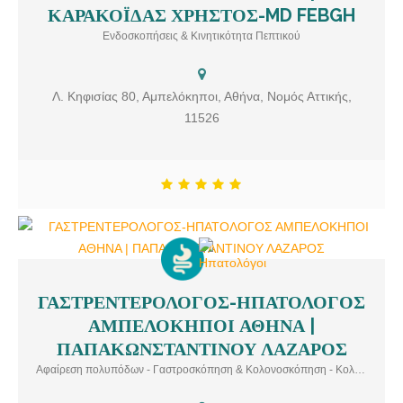
ΚΑΡΑΚΟΪΔΑΣ ΧΡΗΣΤΟΣ-MD FEBGH
Επιμελητης Γαστρεντερολογικης Κλινικης ΝΝΑ Επιστημονικος
Συνεργατης “Ευρωκλινικης Αθηνων” & “METROPOLITAN
Ενδοσκοπήσεις & Κινητικότητα Πεπτικού
GENERAL” Υπηρεσίες: Ενδοσκοπήσεις & Κινητικότητα Πεπτικού
Λ. Κηφισίας 80, Αμπελόκηποι, Αθήνα, Νομός Αττικής,
11526
ΓΑΣΤΡΕΝΤΕΡΟΛΟΓΟΣ-ΗΠΑΤΟΛΟΓΟΣ
ΓΑΣΤΡΕΝΤΕΡΟΛΟΓΟΣ-ΗΠΑΤΟΛΟΓΟΣ ΑΜΠΕΛΟΚΗΠΟΙ ΑΘΗΝΑ |
ΑΜΠΕΛΟΚΗΠΟΙ ΑΘΗΝΑ |
ΠΑΠΑΚΩΝΣΤΑΝΤΙΝΟΥ ΛΑΖΑΡΟΣ Το ιατρείο του ιατρού
γαστρεντερολόγου – ηπατολόγου κ. Παπακωνσταντίνου Λάζαρου
ΠΑΠΑΚΩΝΣΤΑΝΤΙΝΟΥ ΛΑΖΑΡΟΣ
βρίσκεται στους Αμπελόκηπους Αττικής. Ενδεικτικές Υπηρεσίες:
Αφαίρεση πολυπόδων - Γαστροσκόπηση & Κολονοσκόπηση - Κολονοσκοπήσεις - Παθήσεις παγκρέατος
Αφαίρεση πολυπόδων, Γαστροσκόπηση & Κολονοσκόπηση,
Κολονοσκοπήσεις, Παθήσεις παγκρέατος