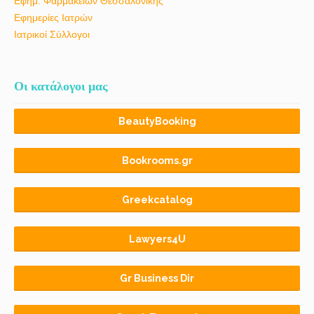
Εφημ. Φαρμακείων Θεσσαλονίκης
Εφημερίες Ιατρών
Ιατρικοί Σύλλογοι
Οι κατάλογοι μας
BeautyBooking
Bookrooms.gr
Greekcatalog
Lawyers4U
Gr Business Dir