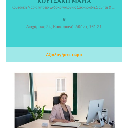
ΚΟΥΤΣΑΚΗ ΜΑΡΙΑ
Κουτσάκη Μαρία είναι ενδοκρινολόγος με μεταπτυχιακές σπουδές σε
εξέλιξη στη Γυναικεία Αναπαραγωγή στο Εθνικό και Καποδιστριακό
Κουτσάκη Μαρία Ιατρείο Ενδοκρινολογίας Σακχαρώδη Διαβήτη & Νόσων του Μεταβολισμού
Πανεπιστήμιο Αθηνών. Εκπαίδευση στην παιδοενδοκρινολογία,
Νοσοκομείο Παίδων “Αγία Σοφία” Ειδικότητα Ενδοκρινολογίας,
Πανεπιστημιακό Νοσοκομείο Ηρακλείου Πτυχίο Ιατρικής και
Διοχάρους 24, Καισαριανή, Αθήνα, 161 21
Χειρουργικής, Δεύτερο Πανεπιστήμιο Σπουδών, Νάπολη.
Αξιολογήστε τώρα