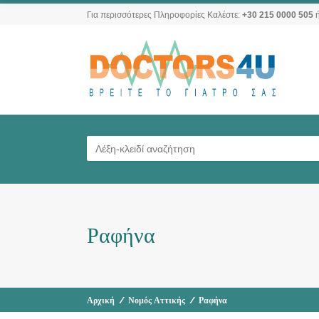
Για περισσότερες Πληροφορίες Καλέστε:
+30 215 0000 505
ή
Ραφήνα
Αρχική
/
Νομός Αττικής
/
Ραφήνα