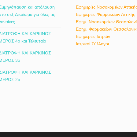
του ασθενούς.
ανανεώνεται ετησίως και πιστοποιη
Εμμηνόπαυση και απόλαυση
Εφημερίες Νοσοκομείων Αττική
κολποσκοπήσεων. Έχει συμμετάσχε
στο σεξ-Δικαίωμα για όλες τις
Εφημερίες Φαρμακείων Αττικής
πολλαπλά […]
γυναίκες
Εφημ. Νοσοκομείων Θεσσαλονί
Εφημ. Φαρμακείων Θεσσαλονίκ
ΔΙΑΤΡΟΦΗ ΚΑΙ ΚΑΡΚΙΝΟΣ
Εφημερίες Ιατρών
ΜΕΡΟΣ 4ο και Τελευταίο
Ιατρικοί Σύλλογοι
ΔΙΑΤΡΟΦΗ ΚΑΙ ΚΑΡΚΙΝΟΣ
ΜΕΡΟΣ 3ο
ΔΙΑΤΡΟΦΗ ΚΑΙ ΚΑΡΚΙΝΟΣ
ΜΕΡΟΣ 2ο