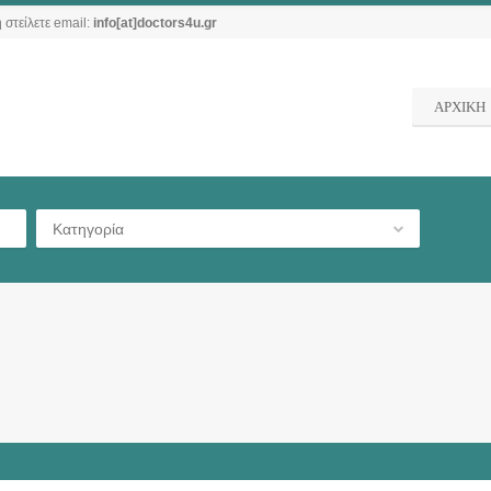
 στείλετε email:
info[at]doctors4u.gr
ΑΡΧΙΚΗ
Κατηγορία