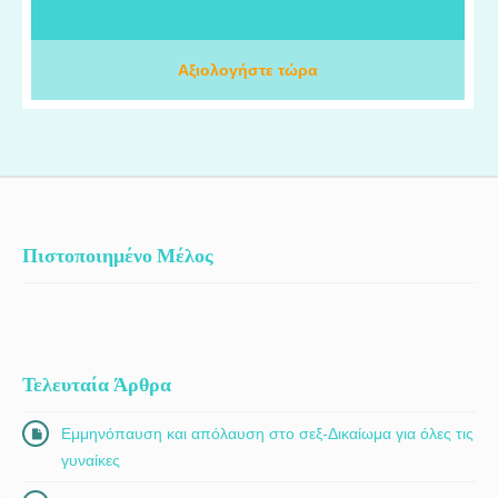
Πανεπιστημιακό Νοσοκομείο της Λωζάνης (CHUV), όπου
απέκτησα εξειδικευμένες γνώσεις και εργάστηκα πάνω στις πιο
προηγμένες ογκολογικές θεραπείες. Στο ΙΑΣΩ Θεσσαλίας,
Αξιολογήστε τώρα
πραγματοποιούμε εβδομαδιαία ογκολογικά συμβούλια για την
αξιολόγηση και τη βέλτιστη θεραπευτική προσέγγιση κάθε
ασθενούς, ενώ διαθέτουμε κλινικές μελέτες που προσφέρουν
πρόσβαση σε καινοτόμες θεραπείες αιχμής.
Πιστοποιημένο Μέλος
Τελευταία Άρθρα
Εμμηνόπαυση και απόλαυση στο σεξ-Δικαίωμα για όλες τις
γυναίκες