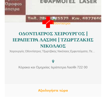
Παρακολούθηση της υγείας, της ανάπτυξης, εμβολιασμοί, […]
ΟΔΟΝΤΙΑΤΡΟΣ ΧΕΙΡΟΥΡΓΟΣ |
xeirourgos-odontiatros-ierapetra-lasithi-tzortzakis-nikolaos
ΙΕΡΑΠΕΤΡΑ ΛΑΣΙΘΙ | ΤΖΩΡΤΖΑΚΗΣ
Χειρουργός Οδοντίατρος Ιεράπετρα Λασίθι Τζωρτζάκης Νικόλαος
Υπηρεσίες: Χειρουργός Οδοντίατρος, Σύγχρονη Αισθητική
ΝΙΚΟΛΑΟΣ
Οδοντιατρική Εφαρμογές Laser Μέλος της G.S.L.D.
Χειρουργός Οδοντίατρος Τζωρτζάκης Νικόλαος Εμφυτεύματα, Περιοδοντολογία, Προσθετική, Επανορθωτική, Αισθητική δοντιατρική, Λεύκανση δοντιών, Οορθοδοντική, Παιδοδοντία
Κόρακα και Ομηρείας Ιεράπετρα Λασίθι 722 00
Αξιολογήστε τώρα