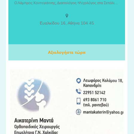
προσφέρει ολοκληρωμένες υπηρεσίες διατροφικής και
Ο Λάμπρος Κοντογιάννης, Διαιτολόγος-Ψυχολόγος στα Σεπόλια, προσφέρει ολοκληρωμένες υπηρεσίες διατροφικής και ψυχολογικής υποστήριξης με στόχο τη βελτίωση της υγείας, της ποιότητας ζωής και της ψυχικής ευεξίας.
ψυχολογικής υποστήριξης με στόχο τη βελτίωση της υγείας, της
ποιότητας ζωής και της ψυχικής ευεξίας. Με επιστημονική
προσέγγιση και εξατομικευμένα προγράμματα, αναλαμβάνει
Ευαλκίδου 16, Αθήνα 104 45
διατροφική εκπαίδευση, διαχείριση σωματικού βάρους,
αντιμετώπιση συναισθηματικής υπερφαγίας, συμβουλευτική
διατροφής, καθώς και ψυχολογική υποστήριξη για άγχος, στρες,
κατάθλιψη, αυτοεκτίμηση και δυσκολίες της καθημερινότητας.
Αξιολογήστε τώρα