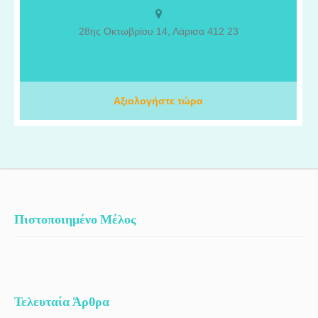
με στόχο την καλύτερη δυνατή υποστήριξη των ασθενών μου. Η
επαγγελματική μου πορεία περιλαμβάνει σημαντική εμπειρία στα
28ης Οκτωβρίου 14, Λάρισα 412 23
δύο μεγαλύτερα πανεπιστημιακά νοσοκομεία της Ελβετίας, το
Πανεπιστημιακό Νοσοκομείο της Γενεύης (HUG) και το
Πανεπιστημιακό Νοσοκομείο της Λωζάνης (CHUV), όπου
απέκτησα εξειδικευμένες γνώσεις και εργάστηκα πάνω στις πιο
προηγμένες ογκολογικές θεραπείες. Στο ΙΑΣΩ Θεσσαλίας,
Αξιολογήστε τώρα
πραγματοποιούμε εβδομαδιαία ογκολογικά συμβούλια για την
αξιολόγηση και τη βέλτιστη θεραπευτική προσέγγιση κάθε
ασθενούς, ενώ διαθέτουμε κλινικές μελέτες που προσφέρουν
πρόσβαση σε καινοτόμες θεραπείες αιχμής.
Πιστοποιημένο Μέλος
Τελευταία Άρθρα