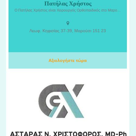
Πατήλας Χρήστος
Πατήλας Χρήστος είναι Χειρουργός Ορθοπαιδικός στο Μαρούσι
και Επιμελητής Β’ Ορθοπαιδικής Κλινικής του ΙΑΣΩ. Παρέχει
Ο Πατήλας Χρήστος είναι Χειρουργός Ορθοπαιδικός στο Μαρούσι και Επιμελητής Β' Ορθοπαιδικής Κλινικής ΙΑΣΩ. Διάγνωση και αντιμετώπιση ορθοπαιδικών παθήσεων και τραυματισμών.
εξειδικευμένη ιατρική φροντίδα για τη διάγνωση, την
αντιμετώπιση και τη θεραπεία παθήσεων και τραυματισμών του
μυοσκελετικού συστήματος. Με επιστημονική κατάρτιση και
Λεωφ. Κηφισίας 37-39, Μαρούσι 151 23
σύγχρονη ιατρική προσέγγιση, αντιμετωπίζει ορθοπαιδικές
παθήσεις που αφορούν τα οστά, τις αρθρώσεις και γενικότερα το
μυοσκελετικό σύστημα, καθώς και περιστατικά τραυματισμών και
αθλητικών κακώσεων. Κάθε περιστατικό αξιολογείται
εξατομικευμένα, με στόχο την επιλογή της κατάλληλης
Αξιολογήστε τώρα
συντηρητικής ή χειρουργικής αντιμετώπισης, ανάλογα με τις
ανάγκες του ασθενούς.