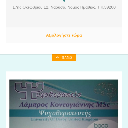
Ρύθμιση Υπερλιπιδαιμίας, Συνταγογράφηση φαρμάκων / εξετάσεων,
17ης Οκτωβρίου 12, Νάουσα, Νομός Ημαθίας, Τ.Κ.59200
Προαθλητικός / Προσχολικός έλεγχος, Προεγχειρητικός έλεγχος,
Επίσκεψη κατ’ οίκον.
Αξιολογήστε τώρα
ΠΆΝΩ