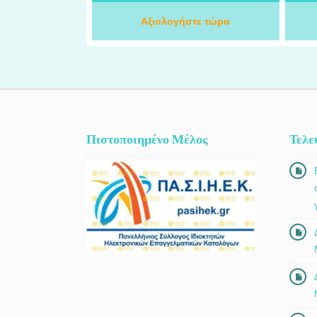
προσέγγιση και εξατομικευμένα
ε
προγράμματα, αναλαμβάνει διατροφική
Αξιολογήστε τώρα
πε
εκπαίδευση, διαχείριση σωματικού
μέσ
βάρους, αντιμετώπιση συναισθηματικής
γόν
υπερφαγίας, συμβουλευτική διατροφής,
καθώς και ψυχολογική υποστήριξη για
άγχος, στρες, κατάθλιψη, αυτοεκτίμηση
και δυσκολίες της καθημερινότητας.
Πιστοποιημένο Μέλος
Τελε