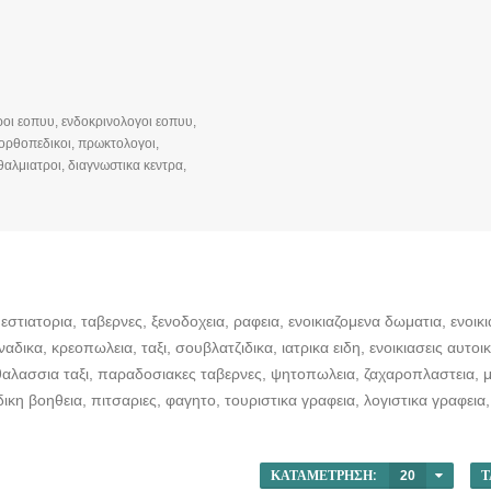
ροι εοπυυ, ενδοκρινολογοι εοπυυ,
ορθοπεδικοι, πρωκτολογοι,
αλμιατροι, διαγνωστικα κεντρα,
οι, χειρουργοι, ορθοπαιδικοι, ΩΡΛ,
ουργοι, μικροβιολογοι,
ροι, μαιευτηρες, διατροφολογοι,
 εστιατορια, ταβερνες, ξενοδοχεια, ραφεια, ενοικιαζομενα δωματια, ενοικ
αδικα, κρεοπωλεια, ταξι, σουβλατζιδικα, ιατρικα ειδη, ενοικιασεις αυτο
 θαλασσια ταξι, παραδοσιακες ταβερνες, ψητοπωλεια, ζαχαροπλαστεια, 
ικη βοηθεια, πιτσαριες, φαγητο, τουριστικα γραφεια, λογιστικα γραφεια
ΚΑΤΑΜΈΤΡΗΣΗ:
20
Τ