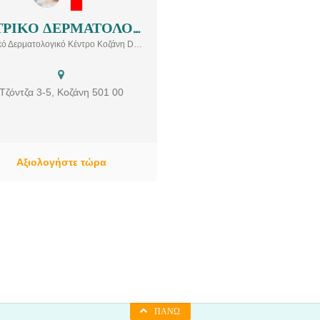
(ΕΕΔΑ) και μέλος της European Ac
of Dermatology and Venereology (E
ΙΑΤΡΙΚΟ ΔΕΡΜΑΤΟΛΟΓΙΚΟ ΚΕΝΤΡΟ | ΚΟΖΑΝΗ | DERMED ΚΑΛΟΓΕΡΙΔΗΣ ΠΑΝΑΓΙΩΤΗΣ-ΜΑΛΙΑΜΑΝΗ ΦΑΝΗ
Υπηρεσίες: Κλινική Δερματολογία: Α
triko-dermatologiko-kentro-kozani-
Ιατρικό Δερματολογικό Κέντρο Κοζάνη Dermed ΚΑΛΟΓΕΡΙΔΗΣ ΠΑΝΑΓΙΩΤΗΣ-ΜΑΛΙΑΜΑΝΗ ΦΑΝΗ Laser αποτρίχωσης, αισθητική δερματολογία
Σπήλοι, Καρκίνοι Δέρματος – Μελάν
med. Ιατρικό Δερματολογικό Κέντρο
Μυρμηκιές, Μυκητιάσεις Δέρματος
Κοζάνη Dermed ΚΑΛΟΓΕΡΙΔΗΣ
Νυχιών, Ακτινικές Κερατιάσεις,
ΑΝΑΓΙΩΤΗΣ-ΜΑΛΙΑΜΑΝΗ ΦΑΝΗ-
Ποικιλόχρους Πιτυρίαση, Σμηγματορ
ρεσίες: Λέιζερ, Λέιζερ αποτρίχωσης,
Τζόντζα 3-5, Κοζάνη 501 00
Δερματίτιδα, Θηλώματα, Δυσχρωμί
Αισθητική δερματολογία
Σμηγματορροϊκές Κερατιάσεις Αισθη
Δερματολογία: Θεραπείες Προσώπ
Μικροδερμοαπόξεση, Laser Αποτρίχ
Μεσοθεραπεία, Χημικό Peeling, Αναί
Αξιολογήστε τώρα
Lifting Προσώπου – Λαιμού,
Καταπολέμηση Μαύρων Κύκλων
Οιδημάτων Ματιών, Θεραπείες Σώμα
Λιπογλυπτική – Σύσφιξη Σώματο
Καταπολέμηση Κυτταρίτιδας, Μεί
Τοπικού Πάχους, Βελτίωση Λεμφικής
Φλεβικής Κυκλοφορίας Αφροδισιολο
Κονδυλώματα – HPV, Έρπης Γεννητ
Οργάνων, Βαλανίτιδα – Βαλανοποσθ
Παιδοδερματολογία: Ατοπική Δερματί
ΠΆΝΩ
Μυρμηκιές, Μολυσματικό Κήριο