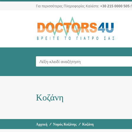
Για περισσότερες Πληροφορίες Καλέστε:
+30 215 0000 505
ή
Κοζάνη
Αρχική
/
Νομός Κοζάνης
/
Κοζάνη