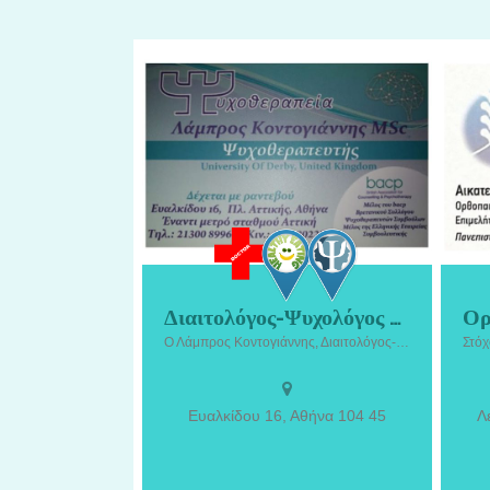
Διαιτολόγος-Ψυχολόγος Σεπόλια | Κοντογιάννης Λάμπρος
Διαιτολόγος-Ψυχολόγος Σεπόλια |
Ο
Ο Λάμπρος Κοντογιάννης, Διαιτολόγος-Ψυχολόγος στα Σεπόλια, προσφέρει ολοκληρωμένες υπηρεσίες διατροφικής και ψυχολογικής υποστήριξης με στόχο τη βελτίωση της υγείας, της ποιότητας ζωής και της ψυχικής ευεξίας.
Κοντογιάννης Λάμπρος. Ο Λάμπρος
Μαν
Κοντογιάννης, Διαιτολόγος-Ψυχολόγος
Ορ
στα Σεπόλια, προσφέρει ολοκληρωμένες
παρ
υπηρεσίες διατροφικής και ψυχολογικής
Ευαλκίδου 16, Αθήνα 104 45
Λ
υποστήριξης με στόχο τη βελτίωση της
υγείας, της ποιότητας ζωής και της
ψυχικής ευεξίας. Με επιστημονική