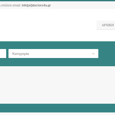
 στείλετε email:
info[at]doctors4u.gr
ΑΡΧΙΚΗ
Κατηγορία