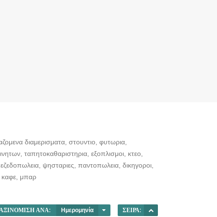
ιαζομενα διαμερισματα, στουντιο, φυτωρια,
ικινητων, ταπητοκαθαριστηρια, εξοπλισμοι, κτεο,
μεζεδοπωλεια, ψησταριες, παντοπωλεια, δικηγοροι,
, καφε, μπαρ
ΑΞΙΝΌΜΙΣΗ ΑΝΆ:
Ημερομηνία
ΣΕΙΡΆ: