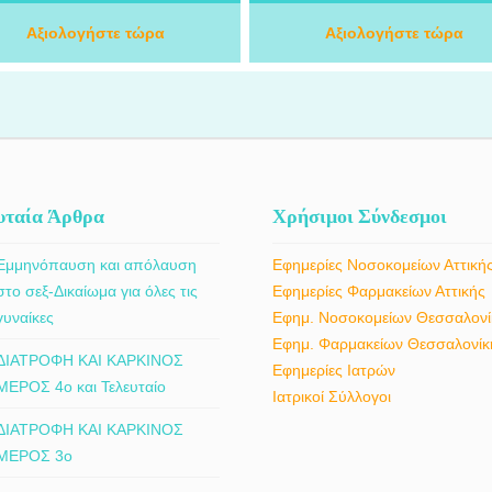
ξατομικευμένη προσέγγιση, εξετάζει
του μυοσκελετικού συστήματος. Μ
ριστατικά που αφορούν πόνους στη
Αξιολογήστε τώρα
επιστημονική κατάρτιση και σύγχρ
Αξιολογήστε τώρα
η και τον αυχένα, παθήσεις ώμου και
ιατρική προσέγγιση, αντιμετωπίζε
ατος, αρθρίτιδα και οστεοαρθρίτιδα,
ορθοπαιδικές παθήσεις που αφορού
τενοντίτιδες, μυοσκελετικούς
οστά, τις αρθρώσεις και γενικότερα
τραυματισμούς, διαστρέμματα,
μυοσκελετικό σύστημα, καθώς κα
κατάγματα και άλλες ορθοπαιδικές
περιστατικά τραυματισμών και αθλητ
παθήσεις.
κακώσεων. Κάθε περιστατικό αξιολογε
εξατομικευμένα, με στόχο την επιλογ
κατάλληλης συντηρητικής ή χειρουργ
υταία Άρθρα
Χρήσιμοι Σύνδεσμοι
αντιμετώπισης, ανάλογα με τις ανάγ
του ασθενούς.
Εμμηνόπαυση και απόλαυση
Εφημερίες Νοσοκομείων Αττική
στο σεξ-Δικαίωμα για όλες τις
Εφημερίες Φαρμακείων Αττικής
γυναίκες
Εφημ. Νοσοκομείων Θεσσαλονί
Εφημ. Φαρμακείων Θεσσαλονίκ
ΔΙΑΤΡΟΦΗ ΚΑΙ ΚΑΡΚΙΝΟΣ
Εφημερίες Ιατρών
ΜΕΡΟΣ 4ο και Τελευταίο
Ιατρικοί Σύλλογοι
ΔΙΑΤΡΟΦΗ ΚΑΙ ΚΑΡΚΙΝΟΣ
ΜΕΡΟΣ 3ο