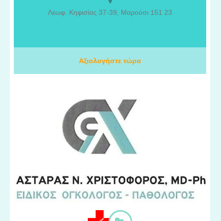
μυοσκελετικού συστήματος. Με επιστημονική κατάρτιση και
Λεωφ. Κηφισίας 37-39, Μαρούσι 151 23
σύγχρονη ιατρική προσέγγιση, αντιμετωπίζει ορθοπαιδικές
παθήσεις που αφορούν τα οστά, τις αρθρώσεις και γενικότερα το
μυοσκελετικό σύστημα, καθώς και περιστατικά τραυματισμών και
αθλητικών κακώσεων. Κάθε περιστατικό αξιολογείται
εξατομικευμένα, με στόχο την επιλογή της κατάλληλης
Αξιολογήστε τώρα
συντηρητικής ή χειρουργικής αντιμετώπισης, ανάλογα με τις
ανάγκες του ασθενούς.