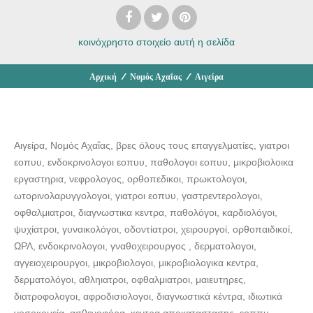
κοινόχρηστο στοιχείο
αυτή η σελίδα
Αρχική
/
Νομός Αχαΐας
/
Αιγείρα
Αιγείρα, Νομός Αχαΐας, βρες όλους τους επαγγελματίες, γιατροι
εοπυυ, ενδοκρινολογοι εοπυυ, παθολογοι εοπυυ, μικροβιολοικα
εργαστηρια, νεφρολογος, ορθοπεδικοι, πρωκτολογοι,
ωτορινολαρυγγολογοι, γιατροι εοπυυ, γαστρεντερολογοι,
οφθαλμιατροι, διαγνωστικα κεντρα, παθολόγοι, καρδιολόγοι,
ψυχίατροι, γυναικολόγοι, οδοντίατροι, χειρουργοί, ορθοπαιδικοί,
ΩΡΛ, ενδοκρινολογοι, γναθοχειρουργος , δερματολογοι,
αγγειοχειρουργοι, μικροβιολογοι, μικροβιολογικα κεντρα,
δερματολόγοι, αθληιατροι, οφθαλμιατροι, μαιευτηρες,
διατροφολογοι, αφροδισιολογοι, διαγνωστικά κέντρα, ιδιωτικά
νοσοκομεία, ασθενοφόρα, κεντρα αποκαταστασης, εοππυ,