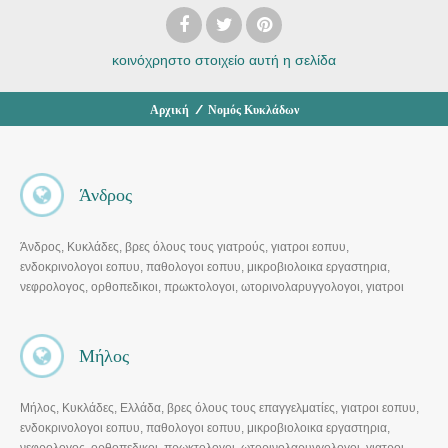
κοινόχρηστο στοιχείο
αυτή η σελίδα
Αρχική
/
Νομός Κυκλάδων
Άνδρος
Άνδρος, Κυκλάδες, βρες όλους τους γιατρούς, γιατροι εοπυυ,
ενδοκρινολογοι εοπυυ, παθολογοι εοπυυ, μικροβιολοικα εργαστηρια,
νεφρολογος, ορθοπεδικοι, πρωκτολογοι, ωτορινολαρυγγολογοι, γιατροι
εοπυυ, γαστρεντερολογοι, οφθαλμιατροι, διαγνωστικα κεντρα, παθολόγοι,
καρδιολόγοι, ψυχίατροι, γυναικολόγοι, οδοντίατροι, χειρουργοί,
ορθοπαιδικοί, ΩΡΛ, ενδοκρινολογοι, γναθοχειρουργος , δερματολογοι,
Μήλος
αγγειοχειρουργοι, μικροβιλογοι, μικροβιολογικα κεντρα, δερματολόγοι,
αθληιατροι, οφθαλμιατροι, μαιευτηρες, διατροφολογοι, αφροδισιολογοι,
διαγνωστικά κέντρα, ιδιωτικά νοσοκομεία,…
Μήλος, Κυκλάδες, Ελλάδα, βρες όλους τους επαγγελματίες, γιατροι εοπυυ,
ενδοκρινολογοι εοπυυ, παθολογοι εοπυυ, μικροβιολοικα εργαστηρια,
νεφρολογος, ορθοπεδικοι, πρωκτολογοι, ωτορινολαρυγγολογοι, γιατροι