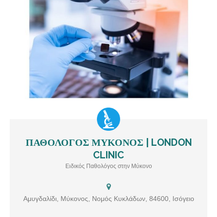
ΠΑΘΟΛΟΓΟΣ ΜΥΚΟΝΟΣ | LONDON
ΠΑΘΟΛΟΓΟΣ ΜΥΚΟΝΟΣ | LONDON CLINIC Ειδικός Παθολόγος
CLINIC
στη Μύκονο. Υπηρεσίες: Ειδικός Παθολόγος, Συνταγογράφηση,
Άσθμα, Διαβήτης, ΧΑΠ, Υπέρταση, Οστεοπόρωση
Ειδικός Παθολόγος στην Μύκονο
Αμυγδαλίδι, Μύκονος, Νομός Κυκλάδων, 84600, Ισόγειο