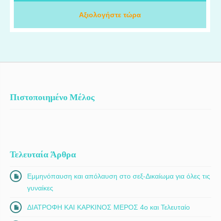
απέκτησα εξειδικευμένες γνώσεις και εργάστηκα πάνω στις πιο
προηγμένες ογκολογικές θεραπείες. Στο ΙΑΣΩ Θεσσαλίας,
Αξιολογήστε τώρα
πραγματοποιούμε εβδομαδιαία ογκολογικά συμβούλια για την
αξιολόγηση και τη βέλτιστη θεραπευτική προσέγγιση κάθε
ασθενούς, ενώ διαθέτουμε κλινικές μελέτες που προσφέρουν
πρόσβαση σε καινοτόμες θεραπείες αιχμής.
Πιστοποιημένο Μέλος
Τελευταία Άρθρα
Εμμηνόπαυση και απόλαυση στο σεξ-Δικαίωμα για όλες τις
γυναίκες
ΔΙΑΤΡΟΦΗ ΚΑΙ ΚΑΡΚΙΝΟΣ ΜΕΡΟΣ 4ο και Τελευταίο