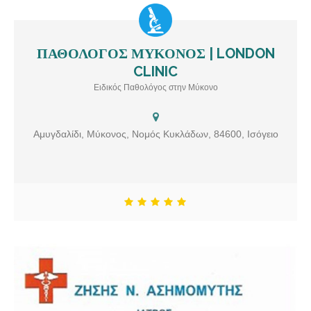
ΠΑΘΟΛΟΓΟΣ ΜΥΚΟΝΟΣ | LONDON
ΠΑΘΟΛΟΓΟΣ ΜΥΚΟΝΟΣ | LONDON CLINIC Ειδικός Παθολόγος
CLINIC
στη Μύκονο. Υπηρεσίες: Ειδικός Παθολόγος, Συνταγογράφηση,
Άσθμα, Διαβήτης, ΧΑΠ, Υπέρταση, Οστεοπόρωση
Ειδικός Παθολόγος στην Μύκονο
Αμυγδαλίδι, Μύκονος, Νομός Κυκλάδων, 84600, Ισόγειο