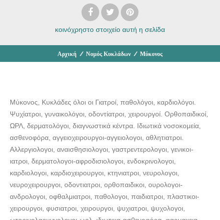
κοινόχρηστο στοιχείο
αυτή η σελίδα
Αρχική
/
Νομός Κυκλάδων
/
Μύκονος
Μύκονος, Κυκλάδες όλοι οι Γιατροί, παθολόγοι, καρδιολόγοι.
Ψυχίατροι, γυναικολόγοι, οδοντίατροι, χειρουργοί. Ορθοπαιδικοί,
ΩΡΛ, δερματολόγοι, διαγνωστικά κέντρα. Ιδιωτικά νοσοκομεία,
ασθενοφόρα, αγγειοχειρουργοι-αγγειολογοι, αθλητιατροι.
Αλλεργιολογοι, αναισθησιολογοι, γαστρεντερολογοι, γενικοι-
ιατροι, δερματολογοι-αφροδισιολογοι, ενδοκρινολογοι,
καρδιολογοι, καρδιοχειρουργοι, κτηνιατροι, νευρολογοι,
νευροχειρουργοι, οδοντιατροι, ορθοπαιδικοι, ουρολογοι-
ανδρολογοι, οφθαλμιατροι, παθολογοι, παιδιατροι, πλαστικοι-
χειρουργοι, φυσιατροι, χειρουργοι, ψυχιατροι, ψυχολογοι,
ωτορινολαρυγγολογοι-ωρλ, ιδιωτικα-ασθενοφόρα, φαρμακεια.