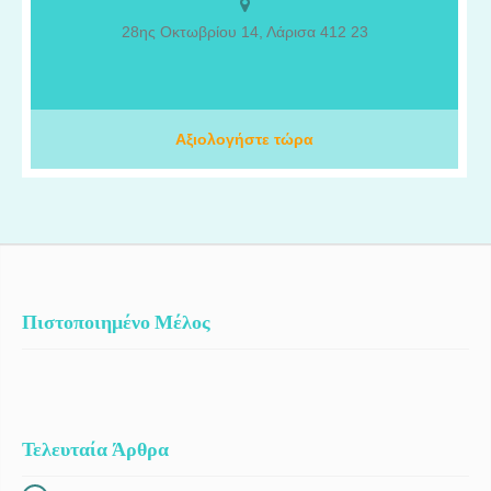
επαγγελματική μου πορεία περιλαμβάνει σημαντική εμπειρία στα
28ης Οκτωβρίου 14, Λάρισα 412 23
δύο μεγαλύτερα πανεπιστημιακά νοσοκομεία της Ελβετίας, το
Πανεπιστημιακό Νοσοκομείο της Γενεύης (HUG) και το
Πανεπιστημιακό Νοσοκομείο της Λωζάνης (CHUV), όπου
απέκτησα εξειδικευμένες γνώσεις και εργάστηκα πάνω στις πιο
προηγμένες ογκολογικές θεραπείες. Στο ΙΑΣΩ Θεσσαλίας,
Αξιολογήστε τώρα
πραγματοποιούμε εβδομαδιαία ογκολογικά συμβούλια για την
αξιολόγηση και τη βέλτιστη θεραπευτική προσέγγιση κάθε
ασθενούς, ενώ διαθέτουμε κλινικές μελέτες που προσφέρουν
πρόσβαση σε καινοτόμες θεραπείες αιχμής.
Πιστοποιημένο Μέλος
Τελευταία Άρθρα