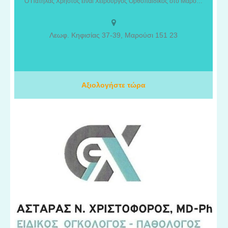
και Επιμελητής Β’ Ορθοπαιδικής Κλινικής του ΙΑΣΩ. Παρέχει
Ο Πατήλας Χρήστος είναι Χειρουργός Ορθοπαιδικός στο Μαρούσι και Επιμελητής Β' Ορθοπαιδικής Κλινικής ΙΑΣΩ. Διάγνωση και αντιμετώπιση ορθοπαιδικών παθήσεων και τραυματισμών.
εξειδικευμένη ιατρική φροντίδα για τη διάγνωση, την
αντιμετώπιση και τη θεραπεία παθήσεων και τραυματισμών του
μυοσκελετικού συστήματος. Με επιστημονική κατάρτιση και
Λεωφ. Κηφισίας 37-39, Μαρούσι 151 23
σύγχρονη ιατρική προσέγγιση, αντιμετωπίζει ορθοπαιδικές
παθήσεις που αφορούν τα οστά, τις αρθρώσεις και γενικότερα το
μυοσκελετικό σύστημα, καθώς και περιστατικά τραυματισμών και
αθλητικών κακώσεων. Κάθε περιστατικό αξιολογείται
εξατομικευμένα, με στόχο την επιλογή της κατάλληλης
Αξιολογήστε τώρα
συντηρητικής ή χειρουργικής αντιμετώπισης, ανάλογα με τις
ανάγκες του ασθενούς.