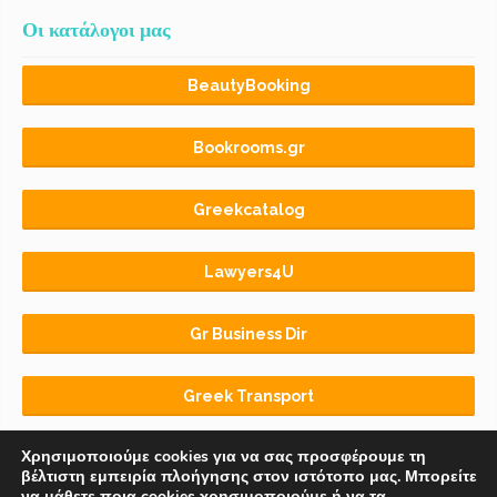
Οι κατάλογοι μας
BeautyBooking
Bookrooms.gr
Greekcatalog
Lawyers4U
Gr Business Dir
Greek Transport
Χρησιμοποιούμε cookies για να σας προσφέρουμε τη
βέλτιστη εμπειρία πλοήγησης στον ιστότοπο μας. Μπορείτε
να μάθετε ποια cookies χρησιμοποιούμε ή να τα