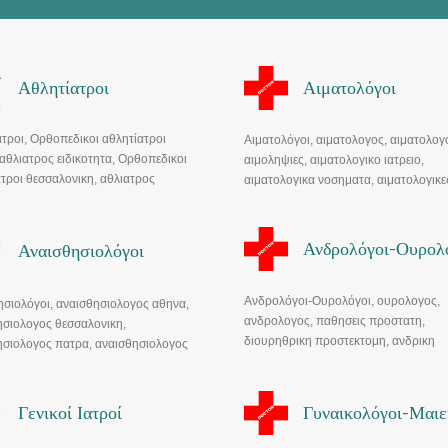
Αθλητίατροι
Αιματολόγοι
τροι, Ορθοπεδικοι αθλητίατροι
Αιματολόγοι, αιματολογος, αιματολογο
αθλιατρος ειδικοτητα, Ορθοπεδικοι
αιμοληψιες, αιματολογικο ιατρειο,
τροι θεσσαλονικη, αθλιατρος
αιματολογικα νοσηματα, αιματολογικε
ναικου, αθλιατρος ολυμπιακου,
εξετασεις, αιματολογικο πλακακι, βιοψ
ρος αθηνα
μυελου των οστων, ελεγχος αιμοπετα
Ανδρολόγοι-Ουρολ
Αναισθησιολόγοι
Ανδρολόγοι-Ουρολόγοι, ουρολογος,
ησιολόγοι, αναισθησιολογος αθηνα,
ανδρολογος, παθησεις προστατη,
ησιολογος θεσσαλονικη,
διουρηθρικη προστεκτομη, ανδρικη
ησιολογος πατρα, αναισθησιολογος
υπογονιμοτητα, σπερματογραφημα,
 αναισθησιολογος ηρακλειο κρητης.
ουροομετρια, λιθιαση ουροποιητικου,
υπερηχος, παθησεις νεφρων
Γενικοί Ιατροί
Γυναικολόγοι-Μαιε