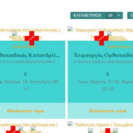
ΚΑΤΑΜΈΤΡΗΣΗ:
20
Τ
Ορθοπαιδικός Καπανδρίτι Αττικής | Μαντά Αικατερίνη
παιδικός Καπανδρίτι Αττικής | Μαντά
Χειρουργός Ορθοπαιδικός Μαρούσ
Στόχος είναι η σωστή αξιολόγηση κάθε περιστατικού και η επιλογή της κατάλληλης θεραπευτικής αντιμετώπισης, με γνώμονα τη βελτίωση της κινητικότητας, την ανακούφιση από τον πόνο και την επιστροφή του ασθενούς στις καθημερινές του δραστηριότητες.
Αικατερίνη. Η Μαντά Αικατερίνη,
Πατήλας Χρήστος. Ο Πατήλας Χρή
οπαιδικός στο Καπανδρίτι Αττικής,
είναι Χειρουργός Ορθοπαιδικός σ
έχει εξειδικευμένες υπηρεσίες για τη
Μαρούσι και Επιμελητής Β’ Ορθοπαι
διάγνωση, αντιμετώπιση και
Κλινικής του ΙΑΣΩ. Παρέχει εξειδικε
φ. Καλάμου 18, Καπανδρίτι 190
Λεωφ. Κηφισίας 37-39, Μαρο
κολούθηση παθήσεων και κακώσεων
ιατρική φροντίδα για τη διάγνωση, 
14
151 23
ου μυοσκελετικού συστήματος. Με
αντιμετώπιση και τη θεραπεία παθή
θυνη και εξατομικευμένη προσέγγιση,
και τραυματισμών του μυοσκελετι
άζει περιστατικά που αφορούν πόνους
συστήματος. Με επιστημονική κατάρ
μέση και τον αυχένα, παθήσεις ώμου
Αξιολογήστε τώρα
και σύγχρονη ιατρική προσέγγιση
Αξιολογήστε τώρα
και γόνατος, αρθρίτιδα και
αντιμετωπίζει ορθοπαιδικές παθήσει
οστεοαρθρίτιδα, τενοντίτιδες,
αφορούν τα οστά, τις αρθρώσεις κ
μυοσκελετικούς τραυματισμούς,
γενικότερα το μυοσκελετικό σύστη