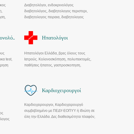
ικος
Διαβητολόγοι, ενδοκρινολόγος
η,
διαβητολόγος, διαβητολογος περιστερι,
ση,
διαβητολογος πειραια, διαβητολογος
θεσσαλονικη, παθολογος διαβητολογος
θεσσαλονικη, διαβητολογος διαβητολογος
καβαλα, διαβητολογος τρικαλα.
Επεμβατικοί Πνευμονολόγοι
Ηπατολόγοι
ους
Ηπατολόγοι Ελλάδα, βρες όλους τους
κα test,
Ιατρούς. Κολονοσκόπηση, πολυπεκτομές,
τρηση
παθήσεις ήπατος, γαστροσκοπηση,
μετρια,
κολονοσκοπηση. Ενδοσκοπικη αφαιρεση
ος
πολυποδων, πολυποδες, γαστροισοφαγικη
Παλινδρόμηση, ελκος πεπτικου συστηματος,
Καρδιοχειρουργοί
Ελικοβακτηρίδιο του πυλωρου, φαρμακα
στομαχι, καουρες στομαχου, ερεθισμος
στομαχου, συνδρομο Ευερέθιστου εντερου,
Καρδιοχειρουργοι, Καρδιοχειρουργό
Εκκολπώματα, Έλκος Στομάχου, Κoλίτιδα,
συμβεβλημένο με ΠΕΔΥ-ΕΟΠΥΥ ή Ιδιώτη σε
ος
Κοιλιοκάκη, Νόσος Crohn, Καθηγητεσ
όλη την Ελλάδα. Δες διαθεσιμότητα πλαφόν,
ολογος
γαστρεντερολογοι αθηνα, Γραμματικόσ
αξιολογήσεις και κλείσε ραντεβού
γαστρεντερολόγοσ, Σεχοπουλοσ
γαστρεντερολογοσ, Γαστρεντερολογικο