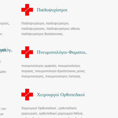
οδοντιατροι ορθοδοντικοι αθηνα
παθολογος, παθολογοι, Παθολογοι εοπυυ,
αμπελοκηποι, οικονομικοι οδοντιατροι
Ηπατολογοσ, ηπατιολογοι
Παιδοψυχίατροι
αθηνα, οδοντιατροι…
χνει
ατρούς,
Παιδοψυχίατροι, παιδοψυχιατροι,
παιδοψυχιατρος, παιδοψυχιατρος αθηνα,
ν,
παιδιψυχιατρος θεσσαλονικη,
παιδοψυχολογοι αθηνα, παιδοψυχολογοι
θεσσαλονικη, διαγνωση, θεραπεια παιδων,
Πνευμονολόγοι-Ογκολόγοι
θησεις
εφηβων, ψυχοεκπαιδευση παιδων
Πνευμονολόγοι-Φυματιολόγοι
ς
πνευμονολογος αμφιαλη, πνευμονολογος
πειραιας, πνευμονολογοι δραπετσωνα, μολες
μειο
πνευμονολογος, πνευμονολογος πατησια,
 στην
πνευμονολογος στο καματερο,
ς
πνευμονολογος πετρουπολη,
ο
πνευμονολογος γυθειο, πνευμονολόγοι
Χειρουργοί Ορθοπεδικοί
φυματιολόγοι αρτα, πνευμονολόγοι ιωαννινα,
πνευμονολόγοι φυματιολόγοι ιωαννινα,
νικη,
ο
πνευμονολόγοι ηπειρος, πνευμονολογοι
Χειρουργοί Ορθοπεδικοί , ορθοπεδικός
ε τον
φυματιολογοι ηπειρος, πνευμονολογοι
χειρουργός, ορθοπεδικοί χειρουργοί Αθήνα,
εων