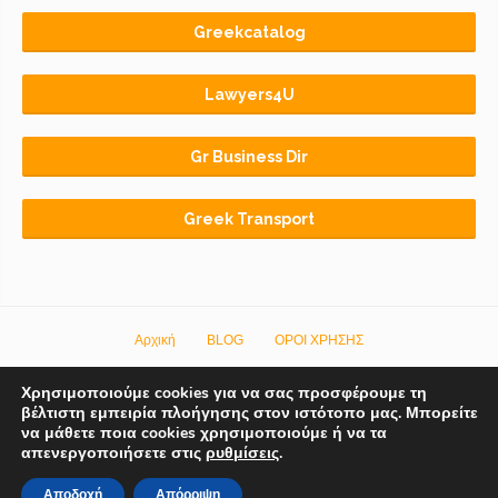
Greekcatalog
Lawyers4U
Gr Business Dir
Greek Transport
Αρχική
BLOG
ΟΡΟΙ ΧΡΗΣΗΣ
© 2018-2026 Copyright by
Euro-Telecommerce IKE
.
All rights reserved.
Χρησιμοποιούμε cookies για να σας προσφέρουμε τη
βέλτιστη εμπειρία πλοήγησης στον ιστότοπο μας. Μπορείτε
να μάθετε ποια cookies χρησιμοποιούμε ή να τα
απενεργοποιήσετε στις
ρυθμίσεις
.
Αποδοχή
Απόρριψη