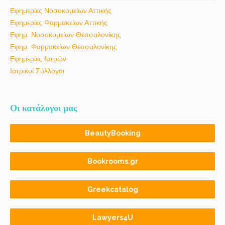
Εφημερίες Νοσοκομείων Αττικής
Εφημερίες Φαρμακείων Αττικής
Εφημ. Νοσοκομείων Θεσσαλονίκης
Εφημ. Φαρμακείων Θεσσαλονίκης
Εφημερίες Ιατρών
Ιατρικοί Σύλλογοι
Οι κατάλογοι μας
BeautyBooking
Bookrooms.gr
Greekcatalog
Lawyers4U