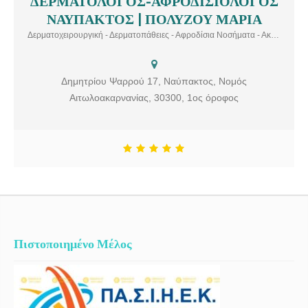
ΔΕΡΜΑΤΟΛΟΓΟΣ-ΑΦΡΟΔΙΣΙΟΛΟΓΟΣ
ΔΕΡΜΑΤΟΛΟΓΟΣ-ΑΦΡΟΔΙΣΙΟΛΟΓΟΣ ΝΑΥΠΑΚΤΟΣ | ΠΟΛΥΖΟΥ
ΝΑΥΠΑΚΤΟΣ | ΠΟΛΥΖΟΥ ΜΑΡΙΑ
ΜΑΡΙΑ Το δερματολογικό ιατρείο της δερματολόγου –
αφροδισιολόγου ιατρού Πολύζου Μαρία εδρεύει στη Ναύπακτο
Δερματοχειρουργική - Δερματοπάθειες - Αφροδίσια Νοσήματα - Ακμή -Αλλεργιολογικός Έλεγχος- Αποτρίχωση με laser - Καταπολέμηση Κυτταρίτιδας - Botox
Αιτωλοακαρνανίας. Υπηρεσίες: Δερματοχειρουργική, Κλινική
Δερματολογία, Αισθητική Δερματολογία, Φωτοανάπλαση,
Αλλεργιολογικός ελεγχος, Δερματοπάθειες, Αφροδίσια νοσήματα,
Δημητρίου Ψαρρού 17, Ναύπακτος, Νομός
Αντιμετώσπιση ακμής, Αποτρίχωση με laser, Καταπολέμηση
Αιτωλοακαρνανίας, 30300, 1ος όροφος
κυτταρίτιδας, Botox
Πιστοποιημένο Μέλος