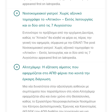
appeared first on Iatropedia.
Νοσοκομειακοί γιατροί: Χωρίς αξονικό
τομογράφο το «Αττικόν» – Εκτός λειτουργίας
και οι δύο από τις 7 Αυγούστου
Εντονότερο το πρόβλημα από την ερχόμενη Δευτέρα,
καθώς το "Αττικόν" θα κληθεί να φέρει εις πέρας την
γενική του εφημερία, σύμφωνα με την ΕΙΝΑΠ The post
Νοσοκομειακοί γιατροί: Χωρίς αξονικό τομογράφο το
«Αττικόν» – Εκτός λειτουργίας και οι δύο από τις 7
Αυγούστου appeared first on Iatropedia.
Αλτσχάιμερ: Η εξέταση αίματος που
εφαρμόζεται στο ΑΠΘ φέρνει πιο κοντά την
έγκαιρη διάγνωση
Μια νέα δυνατότητα στην αξιολόγηση ασθενών με
συμπτώματα που παραπέμπουν στη νόσο Αλτσχάιμερ
εφαρμόζεται εδώ και έναν χρόνο στη Θεσσαλονίκη,
καθώς το Εργαστήριο Νευροεκφυλιστικών Νοσημάτων
του Κέντρου Διεπιστημονικής Έρευνας και Καινοτομίας
(ΚΕΔΕΚ) του ΑΠΘ διαθέτει την τεχνολογία για μια