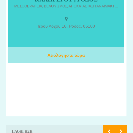
Ισχιαλγία, Τενοντίτιδες, Κατάγματα, Αθλητικές Κακώσεις,
ΜΕΣΟΘΕΡΑΠΕΙΑ, ΒΕΛΟΝΙΣΜΟΣ, ΑΠΟΚΑΤΑΣΤΑΣΗ ΑΝΑΙΜΑΚΤΗ, ΗΛΕΚΤΡΟΛΙΠΟΛΥΣΗ, ΦΥΣΙΑΤΡΟΣ.
Ακρωτηριασμοί, Οστεοπόρωση,Πάρεση Προσωπικού ,Νευραλγία
τριδύμου
Ιερού Λόχου 16, Ρόδος, 85100
Αξιολογήστε τώρα
ΠΛΟΉΓΗΣΗ