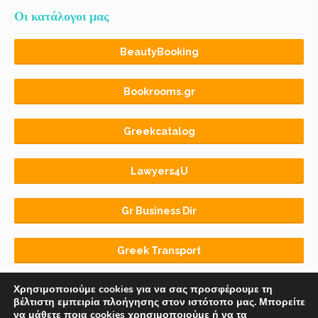
Οι κατάλογοι μας
BeautyBooking
Bookrooms.gr
Greekcatalog
Lawyers4U
Gr Business Dir
Greek Transport
Χρησιμοποιούμε cookies για να σας προσφέρουμε τη
βέλτιστη εμπειρία πλοήγησης στον ιστότοπο μας. Μπορείτε
να μάθετε ποια cookies χρησιμοποιούμε ή να τα