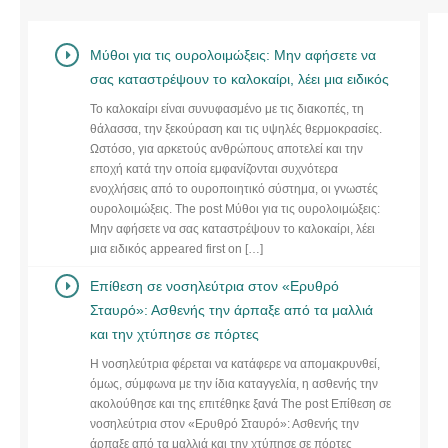
Μύθοι για τις ουρολοιμώξεις: Μην αφήσετε να
σας καταστρέψουν το καλοκαίρι, λέει μια ειδικός
Το καλοκαίρι είναι συνυφασμένο με τις διακοπές, τη
θάλασσα, την ξεκούραση και τις υψηλές θερμοκρασίες.
Ωστόσο, για αρκετούς ανθρώπους αποτελεί και την
εποχή κατά την οποία εμφανίζονται συχνότερα
ενοχλήσεις από το ουροποιητικό σύστημα, οι γνωστές
ουρολοιμώξεις. The post Μύθοι για τις ουρολοιμώξεις:
Μην αφήσετε να σας καταστρέψουν το καλοκαίρι, λέει
μια ειδικός appeared first on […]
Eπίθεση σε νοσηλεύτρια στον «Ερυθρό
Σταυρό»: Ασθενής την άρπαξε από τα μαλλιά
και την χτύπησε σε πόρτες
Η νοσηλεύτρια φέρεται να κατάφερε να απομακρυνθεί,
όμως, σύμφωνα με την ίδια καταγγελία, η ασθενής την
ακολούθησε και της επιτέθηκε ξανά The post Eπίθεση σε
νοσηλεύτρια στον «Ερυθρό Σταυρό»: Ασθενής την
άρπαξε από τα μαλλιά και την χτύπησε σε πόρτες