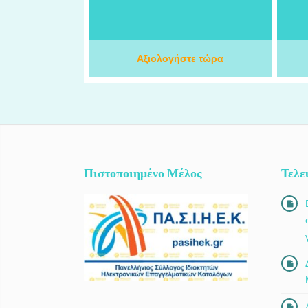
υποστήριξης με στόχο τη βελτίωση της
υγείας, της ποιότητας ζωής και της
ψυχικής ευεξίας. Με επιστημονική
προσέγγιση και εξατομικευμένα
ε
προγράμματα, αναλαμβάνει διατροφική
Αξιολογήστε τώρα
πε
εκπαίδευση, διαχείριση σωματικού
μέσ
βάρους, αντιμετώπιση συναισθηματικής
γόν
υπερφαγίας, συμβουλευτική διατροφής,
καθώς και ψυχολογική υποστήριξη για
άγχος, στρες, κατάθλιψη, αυτοεκτίμηση
και δυσκολίες της καθημερινότητας.
Πιστοποιημένο Μέλος
Τελε