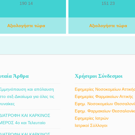
παρακολούθηση παθήσεων και
Παρέχει εξειδικευμένη ιατρική φροντ
190 14
151 23
κακώσεων του μυοσκελετικού
για τη διάγνωση, την αντιμετώπιση κα
συστήματος. Με υπεύθυνη και
θεραπεία παθήσεων και τραυματισ
ξατομικευμένη προσέγγιση, εξετάζει
του μυοσκελετικού συστήματος. Μ
ριστατικά που αφορούν πόνους στη
Αξιολογήστε τώρα
επιστημονική κατάρτιση και σύγχρ
Αξιολογήστε τώρα
η και τον αυχένα, παθήσεις ώμου και
ιατρική προσέγγιση, αντιμετωπίζε
ατος, αρθρίτιδα και οστεοαρθρίτιδα,
ορθοπαιδικές παθήσεις που αφορού
τενοντίτιδες, μυοσκελετικούς
οστά, τις αρθρώσεις και γενικότερα
τραυματισμούς, διαστρέμματα,
μυοσκελετικό σύστημα, καθώς κα
κατάγματα και άλλες ορθοπαιδικές
περιστατικά τραυματισμών και αθλητ
παθήσεις.
κακώσεων. Κάθε περιστατικό αξιολογε
εξατομικευμένα, με στόχο την επιλογ
κατάλληλης συντηρητικής ή χειρουργ
υταία Άρθρα
Χρήσιμοι Σύνδεσμοι
αντιμετώπισης, ανάλογα με τις ανάγ
του ασθενούς.
Εμμηνόπαυση και απόλαυση
Εφημερίες Νοσοκομείων Αττική
στο σεξ-Δικαίωμα για όλες τις
Εφημερίες Φαρμακείων Αττικής
γυναίκες
Εφημ. Νοσοκομείων Θεσσαλονί
Εφημ. Φαρμακείων Θεσσαλονίκ
ΔΙΑΤΡΟΦΗ ΚΑΙ ΚΑΡΚΙΝΟΣ
Εφημερίες Ιατρών
ΜΕΡΟΣ 4ο και Τελευταίο
Ιατρικοί Σύλλογοι
ΔΙΑΤΡΟΦΗ ΚΑΙ ΚΑΡΚΙΝΟΣ