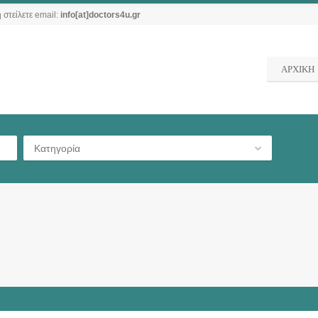
 στείλετε email:
info[at]doctors4u.gr
ΑΡΧΙΚΗ
Κατηγορία