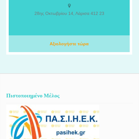
με στόχο την καλύτερη δυνατή υποστήριξη των ασθενών μου. Η
επαγγελματική μου πορεία περιλαμβάνει σημαντική εμπειρία στα
28ης Οκτωβρίου 14, Λάρισα 412 23
δύο μεγαλύτερα πανεπιστημιακά νοσοκομεία της Ελβετίας, το
Πανεπιστημιακό Νοσοκομείο της Γενεύης (HUG) και το
Πανεπιστημιακό Νοσοκομείο της Λωζάνης (CHUV), όπου
απέκτησα εξειδικευμένες γνώσεις και εργάστηκα πάνω στις πιο
προηγμένες ογκολογικές θεραπείες. Στο ΙΑΣΩ Θεσσαλίας,
Αξιολογήστε τώρα
πραγματοποιούμε εβδομαδιαία ογκολογικά συμβούλια για την
αξιολόγηση και τη βέλτιστη θεραπευτική προσέγγιση κάθε
ασθενούς, ενώ διαθέτουμε κλινικές μελέτες που προσφέρουν
πρόσβαση σε καινοτόμες θεραπείες αιχμής.
Πιστοποιημένο Μέλος