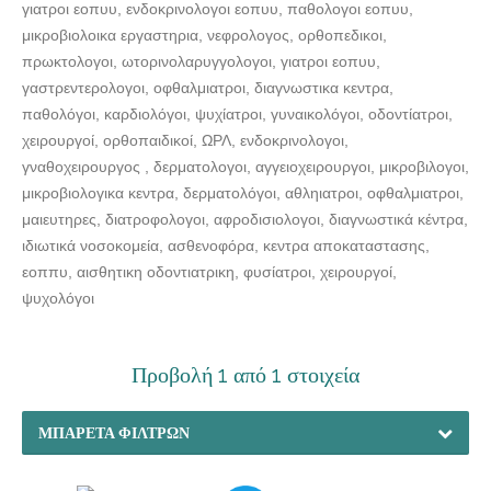
γιατροι εοπυυ, ενδοκρινολογοι εοπυυ, παθολογοι εοπυυ,
μικροβιολοικα εργαστηρια, νεφρολογος, ορθοπεδικοι,
πρωκτολογοι, ωτορινολαρυγγολογοι, γιατροι εοπυυ,
γαστρεντερολογοι, οφθαλμιατροι, διαγνωστικα κεντρα,
παθολόγοι, καρδιολόγοι, ψυχίατροι, γυναικολόγοι, οδοντίατροι,
χειρουργοί, ορθοπαιδικοί, ΩΡΛ, ενδοκρινολογοι,
γναθοχειρουργος , δερματολογοι, αγγειοχειρουργοι, μικροβιλογοι,
μικροβιολογικα κεντρα, δερματολόγοι, αθληιατροι, οφθαλμιατροι,
μαιευτηρες, διατροφολογοι, αφροδισιολογοι, διαγνωστικά κέντρα,
ιδιωτικά νοσοκομεία, ασθενοφόρα, κεντρα αποκαταστασης,
εοππυ, αισθητικη οδοντιατρικη, φυσίατροι, χειρουργοί,
ψυχολόγοι
Προβολή 1 από 1 στοιχεία
ΜΠΑΡΈΤΑ ΦΊΛΤΡΩΝ