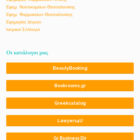
Εφημ. Νοσοκομείων Θεσσαλονίκης
Εφημ. Φαρμακείων Θεσσαλονίκης
Εφημερίες Ιατρών
Ιατρικοί Σύλλογοι
Οι κατάλογοι μας
BeautyBooking
Bookrooms.gr
Greekcatalog
Lawyers4U
Gr Business Dir