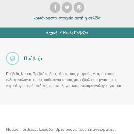
κοινόχρηστο στοιχείο
αυτή η σελίδα
Αρχική
/
Νομός Πρέβεζας
Πρέβεζα
Πρέβεζα, Νομός Πρέβεζας, βρες όλους τους γιατρούς, γιατροι εοπυυ,
ενδοκρινολογοι εοπυυ, παθολογοι εοπυυ, μικροβιολοικα εργαστηρια,
νεφρολογος, ορθοπεδικοι, πρωκτολογοι, ωτορινολαρυγγολογοι, γιατροι
εοπυυ, γαστρεντερολογοι, οφθαλμιατροι, διαγνωστικα κεντρα, παθολόγοι,
καρδιολόγοι, ψυχίατροι, γυναικολόγοι, οδοντίατροι, χειρουργοί,
ορθοπαιδικοί, ΩΡΛ, ενδοκρινολογοι, γναθοχειρουργος , δερματολογοι,
αγγειοχειρουργοι, μικροβιλογοι, μικροβιολογικα κεντρα, δερματολόγοι,
αθληιατροι, οφθαλμιατροι, μαιευτηρες, διατροφολογοι, αφροδισιολογοι,
διαγνωστικά κέντρα, ιδιωτικά…
Νομός Πρέβεζας, Ελλάδα, βρες όλους τους επαγγελματίες,