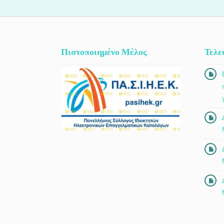
καθώς και ψυχολογική υποστήριξη για
άγχος, στρες, κατάθλιψη, αυτοεκτίμηση
και δυσκολίες της καθημερινότητας.
Πιστοποιημένο Μέλος
Τελε