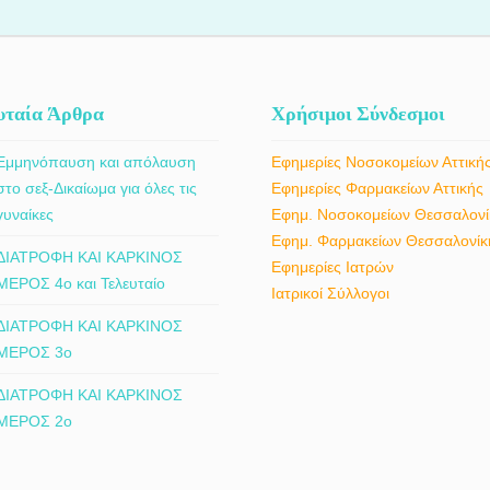
τραυματισμούς, διαστρέμματα,
μυοσκελετικό σύστημα, καθώς κα
κατάγματα και άλλες ορθοπαιδικές
περιστατικά τραυματισμών και αθλητ
παθήσεις.
κακώσεων. Κάθε περιστατικό αξιολογε
εξατομικευμένα, με στόχο την επιλογ
κατάλληλης συντηρητικής ή χειρουργ
υταία Άρθρα
Χρήσιμοι Σύνδεσμοι
αντιμετώπισης, ανάλογα με τις ανάγ
του ασθενούς.
Εμμηνόπαυση και απόλαυση
Εφημερίες Νοσοκομείων Αττική
στο σεξ-Δικαίωμα για όλες τις
Εφημερίες Φαρμακείων Αττικής
γυναίκες
Εφημ. Νοσοκομείων Θεσσαλονί
Εφημ. Φαρμακείων Θεσσαλονίκ
ΔΙΑΤΡΟΦΗ ΚΑΙ ΚΑΡΚΙΝΟΣ
Εφημερίες Ιατρών
ΜΕΡΟΣ 4ο και Τελευταίο
Ιατρικοί Σύλλογοι
ΔΙΑΤΡΟΦΗ ΚΑΙ ΚΑΡΚΙΝΟΣ
ΜΕΡΟΣ 3ο
ΔΙΑΤΡΟΦΗ ΚΑΙ ΚΑΡΚΙΝΟΣ
ΜΕΡΟΣ 2ο