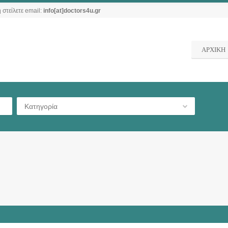
 στείλετε email:
info[at]doctors4u.gr
ΑΡΧΙΚΗ
Κατηγορία