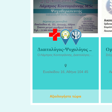
Διαιτολόγος-Ψυχολόγος Σεπόλια | Κοντογιάννης Λάμπρος
Διαιτολόγος-Ψυχολόγος Σεπόλια |
Ο
Ο Λάμπρος Κοντογιάννης, Διαιτολόγος-Ψυχολόγος στα Σεπόλια, προσφέρει ολοκληρωμένες υπηρεσίες διατροφικής και ψυχολογικής υποστήριξης με στόχο τη βελτίωση της υγείας, της ποιότητας ζωής και της ψυχικής ευεξίας.
Κοντογιάννης Λάμπρος. Ο Λάμπρος
Μαν
Κοντογιάννης, Διαιτολόγος-Ψυχολόγος
Ορ
στα Σεπόλια, προσφέρει ολοκληρωμένες
παρ
υπηρεσίες διατροφικής και ψυχολογικής
Ευαλκίδου 16, Αθήνα 104 45
Λ
υποστήριξης με στόχο τη βελτίωση της
υγείας, της ποιότητας ζωής και της
ψυχικής ευεξίας. Με επιστημονική
προσέγγιση και εξατομικευμένα
ε
προγράμματα, αναλαμβάνει διατροφική
Αξιολογήστε τώρα
πε
εκπαίδευση, διαχείριση σωματικού
μέσ
βάρους, αντιμετώπιση συναισθηματικής
γόν
υπερφαγίας, συμβουλευτική διατροφής,