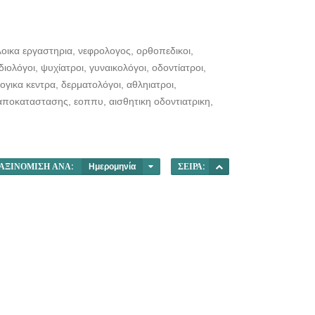
λοικα εργαστηρια, νεφρολογος, ορθοπεδικοι,
ολόγοι, ψυχίατροι, γυναικολόγοι, οδοντίατροι,
ογικα κεντρα, δερματολόγοι, αθληιατροι,
 αποκαταστασης, εοππυ, αισθητικη οδοντιατρικη,
ΑΞΙΝΌΜΙΣΗ ΑΝΆ:
Ημερομηνία
ΣΕΙΡΆ: