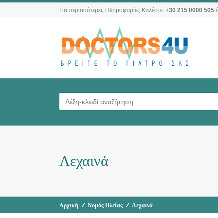
Για περισσότερες Πληροφορίες Καλέστε:
+30 215 0000 505
ή
Λεχαινά
Αρχική
/
Νομός Ηλείας
/
Λεχαινά