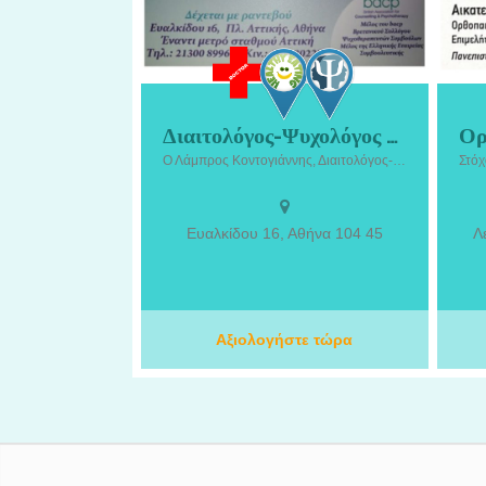
Διαιτολόγος-Ψυχολόγος Σεπόλια | Κοντογιάννης Λάμπρος
Διαιτολόγος-Ψυχολόγος Σεπόλια |
Ο
Ο Λάμπρος Κοντογιάννης, Διαιτολόγος-Ψυχολόγος στα Σεπόλια, προσφέρει ολοκληρωμένες υπηρεσίες διατροφικής και ψυχολογικής υποστήριξης με στόχο τη βελτίωση της υγείας, της ποιότητας ζωής και της ψυχικής ευεξίας.
Κοντογιάννης Λάμπρος. Ο Λάμπρος
Μαν
Κοντογιάννης, Διαιτολόγος-Ψυχολόγος
Ορ
στα Σεπόλια, προσφέρει ολοκληρωμένες
παρ
υπηρεσίες διατροφικής και ψυχολογικής
Ευαλκίδου 16, Αθήνα 104 45
Λ
υποστήριξης με στόχο τη βελτίωση της
υγείας, της ποιότητας ζωής και της
ψυχικής ευεξίας. Με επιστημονική
προσέγγιση και εξατομικευμένα
ε
προγράμματα, αναλαμβάνει διατροφική
Αξιολογήστε τώρα
πε
εκπαίδευση, διαχείριση σωματικού
μέσ
βάρους, αντιμετώπιση συναισθηματικής
γόν
υπερφαγίας, συμβουλευτική διατροφής,
καθώς και ψυχολογική υποστήριξη για
άγχος, στρες, κατάθλιψη, αυτοεκτίμηση
και δυσκολίες της καθημερινότητας.