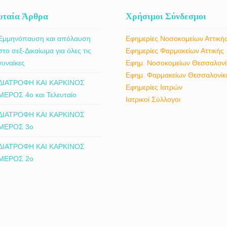
εξατομικευμένα, με στόχο την επιλογ
κατάλληλης συντηρητικής ή χειρουργ
υταία Άρθρα
Χρήσιμοι Σύνδεσμοι
αντιμετώπισης, ανάλογα με τις ανάγ
του ασθενούς.
Εμμηνόπαυση και απόλαυση
Εφημερίες Νοσοκομείων Αττική
στο σεξ-Δικαίωμα για όλες τις
Εφημερίες Φαρμακείων Αττικής
γυναίκες
Εφημ. Νοσοκομείων Θεσσαλονί
Εφημ. Φαρμακείων Θεσσαλονίκ
ΔΙΑΤΡΟΦΗ ΚΑΙ ΚΑΡΚΙΝΟΣ
Εφημερίες Ιατρών
ΜΕΡΟΣ 4ο και Τελευταίο
Ιατρικοί Σύλλογοι
ΔΙΑΤΡΟΦΗ ΚΑΙ ΚΑΡΚΙΝΟΣ
ΜΕΡΟΣ 3ο
ΔΙΑΤΡΟΦΗ ΚΑΙ ΚΑΡΚΙΝΟΣ
ΜΕΡΟΣ 2ο