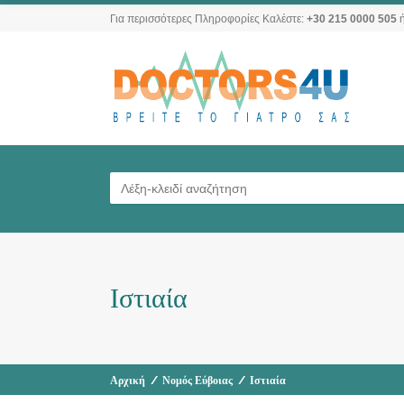
Για περισσότερες Πληροφορίες Καλέστε:
+30 215 0000 505
ή
Ιστιαία
Αρχική
/
Νομός Εύβοιας
/
Ιστιαία