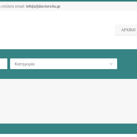
 στείλετε email:
info[at]doctors4u.gr
ΑΡΧΙΚΗ
Κατηγορία