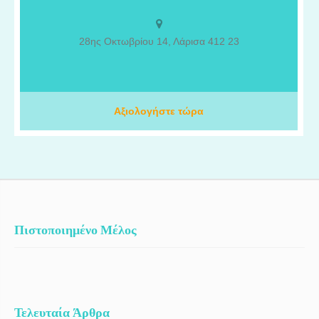
προηγμένες θεραπείες και ολοκληρωμένες υπηρεσίες φροντίδας,
με στόχο την καλύτερη δυνατή υποστήριξη των ασθενών μου. Η
επαγγελματική μου πορεία περιλαμβάνει σημαντική εμπειρία στα
28ης Οκτωβρίου 14, Λάρισα 412 23
δύο μεγαλύτερα πανεπιστημιακά νοσοκομεία της Ελβετίας, το
Πανεπιστημιακό Νοσοκομείο της Γενεύης (HUG) και το
Πανεπιστημιακό Νοσοκομείο της Λωζάνης (CHUV), όπου
απέκτησα εξειδικευμένες γνώσεις και εργάστηκα πάνω στις πιο
προηγμένες ογκολογικές θεραπείες. Στο ΙΑΣΩ Θεσσαλίας,
Αξιολογήστε τώρα
πραγματοποιούμε εβδομαδιαία ογκολογικά συμβούλια για την
αξιολόγηση και τη βέλτιστη θεραπευτική προσέγγιση κάθε
ασθενούς, ενώ διαθέτουμε κλινικές μελέτες που προσφέρουν
πρόσβαση σε καινοτόμες θεραπείες αιχμής.
Πιστοποιημένο Μέλος
Τελευταία Άρθρα