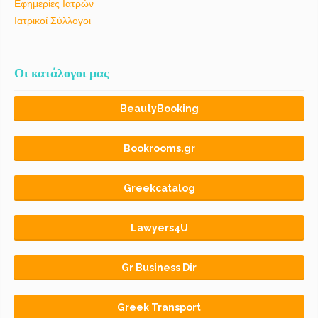
Εφημερίες Ιατρών
Ιατρικοί Σύλλογοι
Οι κατάλογοι μας
BeautyBooking
Bookrooms.gr
Greekcatalog
Lawyers4U
Gr Business Dir
Greek Transport