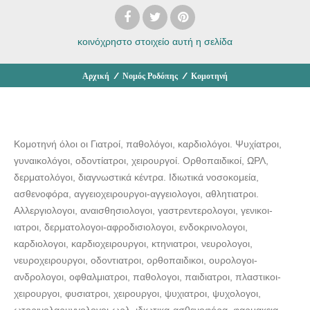
κοινόχρηστο στοιχείο
αυτή η σελίδα
Αρχική
/
Νομός Ροδόπης
/
Κομοτηνή
Κομοτηνή όλοι οι Γιατροί, παθολόγοι, καρδιολόγοι. Ψυχίατροι,
γυναικολόγοι, οδοντίατροι, χειρουργοί. Ορθοπαιδικοί, ΩΡΛ,
δερματολόγοι, διαγνωστικά κέντρα. Ιδιωτικά νοσοκομεία,
ασθενοφόρα, αγγειοχειρουργοι-αγγειολογοι, αθλητιατροι.
Αλλεργιολογοι, αναισθησιολογοι, γαστρεντερολογοι, γενικοι-
ιατροι, δερματολογοι-αφροδισιολογοι, ενδοκρινολογοι,
καρδιολογοι, καρδιοχειρουργοι, κτηνιατροι, νευρολογοι,
νευροχειρουργοι, οδοντιατροι, ορθοπαιδικοι, ουρολογοι-
ανδρολογοι, οφθαλμιατροι, παθολογοι, παιδιατροι, πλαστικοι-
χειρουργοι, φυσιατροι, χειρουργοι, ψυχιατροι, ψυχολογοι,
ωτορινολαρυγγολογοι-ωρλ, ιδιωτικα-ασθενοφόρα, φαρμακεια.