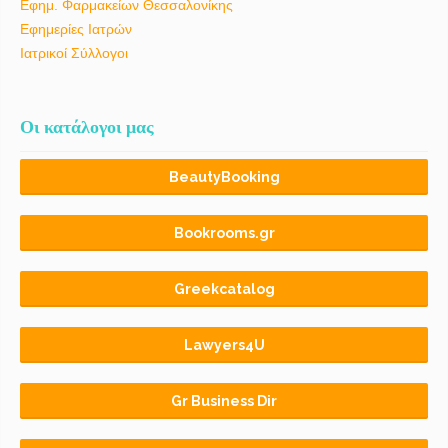
Εφημ. Φαρμακείων Θεσσαλονίκης
Εφημερίες Ιατρών
Ιατρικοί Σύλλογοι
Οι κατάλογοι μας
BeautyBooking
Bookrooms.gr
Greekcatalog
Lawyers4U
Gr Business Dir