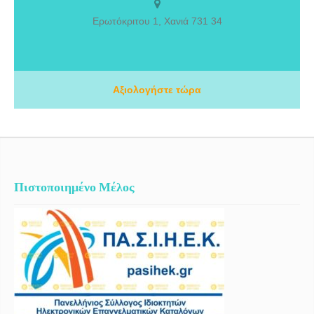
στο «ICPS» σε συνεργασία με το Πανεπιστήμιο, «Strathclyde» στη
Γλασκώβη., Καταρτίστηκα ως Εκπαιδεύτρια (tr) για το Σεμινάριο του
Ερωτόκριτου 1, Χανιά 731 34
Αποτελεσματικού Γονέα στην «Gordon Hellas»., Εκπαιδεύτηκα (tr)
στην Προσωποκεντρική Εποπτεία στο «Hellenic Focusing Center».,
Εκπαιδεύτηκα επίσης, στην Πιστοποιημένη Κλινική Εποπτεία μέσω
παιχνιδιού και δημιουργικότητας στην «Play Therapy Greece».,
Εκπαιδεύτηκα στη Συστημική Θεραπεία Ζεύγους, στο «Ινστιτούτο
Αξιολογήστε τώρα
Συστημικής Θεραπείας Θεσσαλονίκης».
Πιστοποιημένο Μέλος