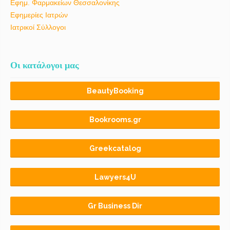
Εφημ. Φαρμακείων Θεσσαλονίκης
Εφημερίες Ιατρών
Ιατρικοί Σύλλογοι
Οι κατάλογοι μας
BeautyBooking
Bookrooms.gr
Greekcatalog
Lawyers4U
Gr Business Dir