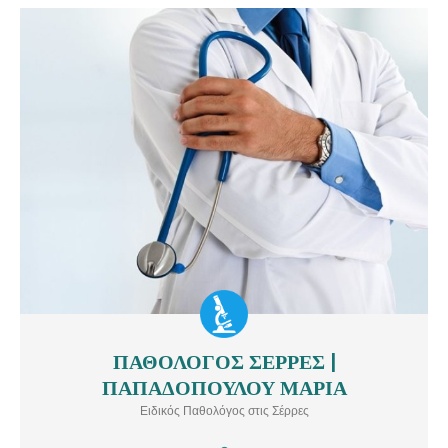
ΠΑΘΟΛΟΓΟΣ ΣΕΡΡΕΣ |
ΠΑΘΟΛΟΓΟΣ ΣΕΡΡΕΣ | ΠΑΠΑΔΟΠΟΥΛΟΥ ΜΑΡΙΑ Ειδικός
ΠΑΠΑΔΟΠΟΥΛΟΥ ΜΑΡΙΑ
Παθολόγος στις Σέρρες. Ενδεικτικές Υπηρεσίες: Νοσήματα
Εσωτερικής Παθολογίας, Ηλεκτροκαρδιογράφημα
Ειδικός Παθολόγος στις Σέρρες