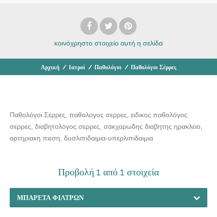
κοινόχρηστο στοιχείο
αυτή η σελίδα
Αρχική
/
Ιατροί
/
Παθολόγοι
/
Παθολόγοι Σέρρες
Παθολόγοι Σέρρες, παθολογος σερρες, ειδικος παθολόγος
σερρες, διαβητολόγος σερρες, σακχαρωδης διαβητης ηρακλειο,
αρτηριακη πιεση, δυσλιπιδαιμια-υπερλιπιδαιμια
Προβολή 1 από 1 στοιχεία
ΜΠΑΡΈΤΑ ΦΊΛΤΡΩΝ