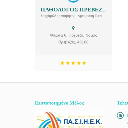
ΠΑΘΟΛΟΓΟΣ ΠΡΕΒΕΖΑ | ΠΑΠΑΔΗΜΑ ΣΟΦΙΑ
ΠΑΘΟΛΟΓΟΣ ΠΡΕΒΕΖΑ | ΠΑΠΑΔΗΜΑ
Σακχαρώδης Διαβήτης - Αρτηριακή Πίεση - Δυσλιπιδαιμία / Υπερλιπιδαιμία - Αυτοάνοσα Νοσήματα - Λεμφαδενοπάθεια - Εμπύρετος Νόσος - Κακουχία
ΣΟΦΙΑ Το ιατρείο της παθολόγου
Παπαδήμα Σοφίας βρίσκεται στην οδό
Φιλώτα 6 στην Πρέβεζα. Η παθολόγος
προσφέρει άριστες ιατρικές υπηρεσίες, για
Φιλώτα 6, Πρέβεζα, Νομός
θέματα που αφορούν διάφορες
Πρεβεζας, 48100
παθολογικές καταστάσεις, όπως:
Σακχαρώδης Διαβήτης, Αρτηριακή
Υπέρταση, Δυσλιπιδαιμία / Υπερλιπιδαιμία,
Αυτοάνοσα Νοσήματα, Διερεύνηση
αναιμιών, Λοιμώδη νοσήματα
Πιστοποιημένο Μέλος
Τελε