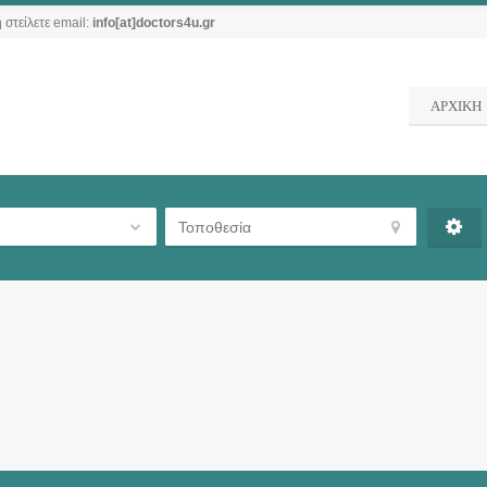
 στείλετε email:
info[at]doctors4u.gr
ΑΡΧΙΚΗ