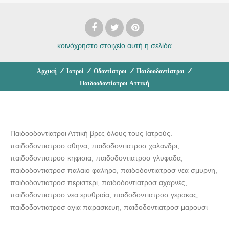
κοινόχρηστο στοιχείο
αυτή η σελίδα
Αρχική
/
Ιατροί
/
Οδοντίατροι
/
Παιδοοδοντίατροι
/
Παιδοοδοντίατροι Αττική
Παιδοοδοντίατροι Αττική βρες όλους τους Ιατρούς.
παιδοδοντιατροσ αθηνα, παιδοδοντιατροσ χαλανδρι,
παιδοδοντιατροσ κηφισια, παιδοδοντιατροσ γλυφαδα,
παιδοδοντιατροσ παλαιο φαληρο, παιδοδοντιατροσ νεα σμυρνη,
παιδοδοντιατροσ περιστερι, παιδοδοντιατροσ αχαρνές,
παιδοδοντιατροσ νεα ερυθραία, παιδοδοντιατροσ γερακας,
παιδοδοντιατροσ αγια παρασκευη, παιδοδοντιατροσ μαρουσι