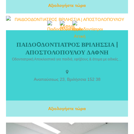
Αξιολογήστε τώρα
ΠΑΙΔΟOΔΟΝΤΙΑΤΡΟΣ ΒΡΙΛΗΣΣΙΑ |
ΠΑΙΔΟΟΔΟΝΤΙΑΤΡΟΣ ΒΡΙΛΗΣΣΙΑ | ΑΠΟΣΤΟΛΟΠΟΥΛΟΥ ΔΑΦΝΗ. Η
ΑΠΟΣΤΟΛΟΠΟΥΛΟΥ ΔΑΦΝΗ
Αποστολοπούλου Δάφνη είναι Παιδοδοντίατρος και διατηρεί
ιδιωτικό ιατρείο στα Βριλήσσια. Είναι απόφοιτη της Οδοντιατρικής
Οδοντιατρική Αποκλειστικά για παιδιά, εφήβους & άτομα με ειδικές ανάγκες
Σχολής του Εθνικού και Καποδιστριακού Πανεπιστημίου Αθηνών και
κατέχει μεταπτυχιακό δίπλωμα στη Βιολογία Στόματος και κλινική
εξειδίκευση στην Παιδοδοντιατρική έχοντας παρακολουθήσει τριετές
Αναπαύσεως 23, Βριλήσσια 152 38
μεταπτυχιακό πρόγραμμα.
Αξιολογήστε τώρα