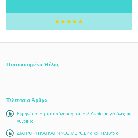
Πιστοποιημένο Μέλος
Τελευταία Άρθρα
Εμμηνόπαυση και απόλαυση στο σεξ-Δικαίωμα για όλες τις
γυναίκες
ΔΙΑΤΡΟΦΗ ΚΑΙ ΚΑΡΚΙΝΟΣ ΜΕΡΟΣ 4ο και Τελευταίο