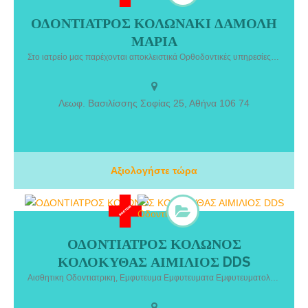
ΟΔΟΝΤΙΑΤΡΟΣ ΚΟΛΩΝΑΚΙ ΔΑΜΟΛΗ
ΟΔΟΝΤΙΑΤΡΟΣ ΚΟΛΩΝΑΚΙ ΔΑΜΟΛΗ ΜΑΡΙΑ. Η ιατρός κα Μαρία
ΜΑΡΙΑ
Δαμολή διατηρεί, από το 1985, ιδιωτικό ιατρείο στην Αθήνα, Βασ.
Σοφίας 25, Ρηγίλλης Τ.Κ. 10674. Ασκεί την ορθοδοντική από το
Στο ιατρείο μας παρέχονται αποκλειστικά Ορθοδοντικές υπηρεσίες σε παιδιά, εφήβους και ενήλικες.
1991. Στο ιατρείο μας παρέχονται αποκλειστικά Ορθοδοντικές
υπηρεσίες σε παιδιά, εφήβους και ενήλικες.
Λεωφ. Βασιλίσσης Σοφίας 25, Αθήνα 106 74
Αξιολογήστε τώρα
ΟΔΟΝΤΙΑΤΡΟΣ ΚΟΛΩΝΟΣ
ΟΔΟΝΤΙΑΤΡΟΣ ΚΟΛΩΝΟΣ ΚΟΛΟΚΥΘΑΣ ΑΙΜΙΛΙΟΣ DDS. Απόφοιτος
ΚΟΛΟΚΥΘΑΣ ΑΙΜΙΛΙΟΣ DDS
Οδοντιατρικής Σχολής του Εθνικού και Καποδιστριακού
Πανεπιστημίου Αθηνών. Μέλος Οδοντιατρικού Συλλόγου Αττικής.
Αισθητικη Οδοντιατρικη, Εμφυτευμα Εμφυτευματα Εμφυτευματολογος Εμφυτευματολογοι Εμφυτευματολογια, Περιοδοντολογια Περιοδοντολογος Περιοδοντολογοι Περιοδοντιτιδα, Ενδοδοντια Απονευρωση Ενδοδοντολογος Ενδοδοντολογοι Ενδοδοντικη Θεραπεια, Προσθετικη Οδοντιατρικη Προσθετολογος Προσθετολογοι, Παιδοδοντια Παιδοδοντιατρος Παιδοδοντιατροι Οδοντιατρος Για Παιδια, Στοματικη Χειρουργικη Χειρουργικη Στοματος, Καθαρισμος Λευκανση Δοντιων, Οψεις Πορσελανης, Οψεις Ρητινης
Συμμετέχει ενεργά σε συνέδρια και σεμιναριακά προγράμματα:
Εμφυτευματολογίας και Στοματικής Χειρουργικής, Προσθετικής και