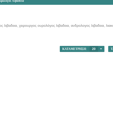
υρολόγοι Λιβαδειά
 λιβαδεια, χειρουργος ουρολόγος λιβαδεια, ανδρολογος λιβαδεια, λιακ
ΚΑΤΑΜΈΤΡΗΣΗ:
20
Τ