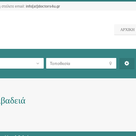
 στείλετε email:
info[at]doctors4u.gr
ΑΡΧΙΚΗ
βαδειά