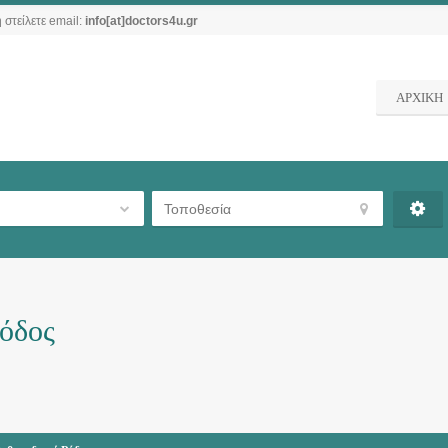
 στείλετε email:
info[at]doctors4u.gr
ΑΡΧΙΚΗ
Ρόδος