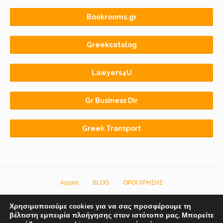
Bookrooms.gr
Greekcatalog
Lawyers4U
Gr Business Dir
Greek Transport
Αρχική
BLOG
ΟΡΟΙ ΧΡΗΣΗΣ
© 2018-2026 Copyright by
Euro-Telecommerce IKE
.
All rights reserved.
Χρησιμοποιούμε cookies για να σας προσφέρουμε τη
βέλτιστη εμπειρία πλοήγησης στον ιστότοπο μας. Μπορείτε