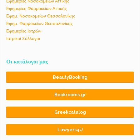
Εφημερίες Νοσοκομείων Αττικής
Εφημερίες Φαρμακείων Αττικής
Εφημ. Νοσοκομείων Θεσσαλονίκης
Εφημ. Φαρμακείων Θεσσαλονίκης
Εφημερίες Ιατρών
Ιατρικοί Σύλλογοι
Οι κατάλογοι μας
BeautyBooking
Bookrooms.gr
Greekcatalog
Lawyers4U