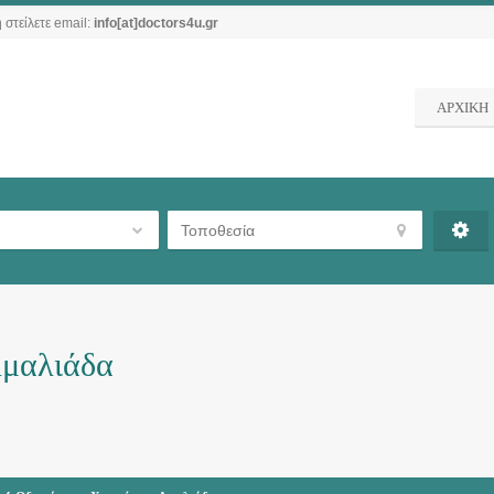
 στείλετε email:
info[at]doctors4u.gr
ΑΡΧΙΚΗ
Αμαλιάδα