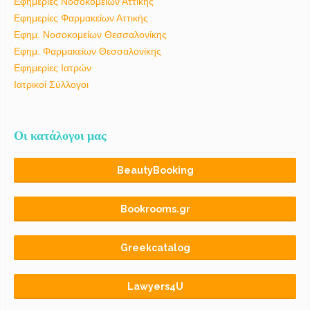
Εφημερίες Νοσοκομείων Αττικής
Εφημερίες Φαρμακείων Αττικής
Εφημ. Νοσοκομείων Θεσσαλονίκης
Εφημ. Φαρμακείων Θεσσαλονίκης
Εφημερίες Ιατρών
Ιατρικοί Σύλλογοι
Οι κατάλογοι μας
BeautyBooking
Bookrooms.gr
Greekcatalog
Lawyers4U