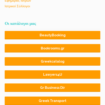
Εφημερίες Ιατρών
Ιατρικοί Σύλλογοι
Οι κατάλογοι μας
BeautyBooking
Bookrooms.gr
Greekcatalog
Lawyers4U
Gr Business Dir
Greek Transport