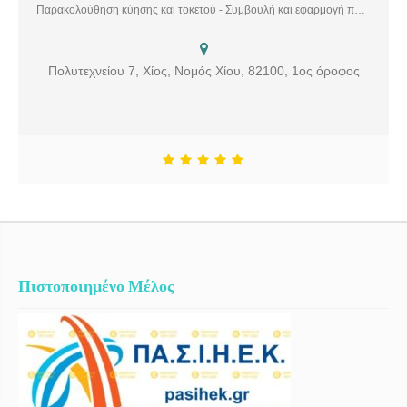
υπηρεσίες στους τομείς της μαιευτικής και της γυναικολογίας. Σ’ ένα
Παρακολούθηση κύησης και τοκετού - Συμβουλή και εφαρμογή προγεννητικού ελέγχου - Όλα τα υπερηχογραφήματα ανάπτυξης ανεξαρτήτως αριθμού - Τα doppler κύησης - Γυναικολογικό check-up - Γυναικολογική εξέταση - Διακολπικό υπερηχογράφημα - Τέστ παπανικολάου - Εξέταση μαστών - Υπερηχογράφημα μαστών - Κολποσκόπηση - Έλεγχος υπογονιμότητας - Ανδρολογική εξέταση - Παρακολούθηση ωορρηξίας και συμβουλευτική του ζεύγους - Σπερματέγχυση
περιβάλλον αφιερωμένο στη γυναίκα, άρτια εξοπλισμένο και
ταυτόχρονα φιλικό, με υπευθυνότητα κι επαγγελματισμό, με
γνώμονα τη συνεργασία ιατρού ασθενούς και την ολοκληρωμένη
Πολυτεχνείου 7, Χίος, Νομός Χίου, 82100, 1ος όροφος
ενημέρωση, και με την υποστήριξη άρτια καταρτισμένου ανθρώπινου
δυναμικού, στοχεύουμε στην εξατομικευμένη και αποτελεσματική
αντιμετώπιση κάθε αιτήματος γυναικολογικής φύσεως. Περιγραφή
Υπηρεσιών: Παρακολούθηση κύησης και τοκετού, Συμβουλή και
εφαρμογή προγεννητικού ελέγχου, Όλα τα υπερηχογραφήματα
ανάπτυξης ανεξαρτήτως αριθμού, Τα doppler κύησης,
Γυναικολογικό check-up, Γυναικολογική εξέταση, Διακολπικό
υπερηχογράφημα, Τέστ παπανικολάου, Εξέταση μαστών,
Υπερηχογράφημα μαστών, Κολποσκόπηση, Έλεγχος
υπογονιμότητας, Ανδρολογική εξέταση, Παρακολούθηση ωορρηξίας
και συμβουλευτική του ζεύγους, Σπερματέγχυση
Πιστοποιημένο Μέλος