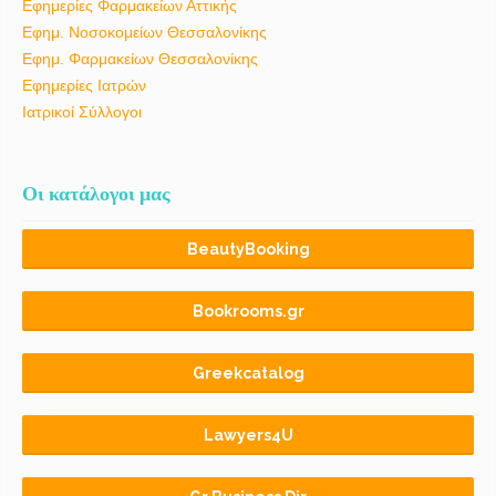
Εφημερίες Φαρμακείων Αττικής
Εφημ. Νοσοκομείων Θεσσαλονίκης
Εφημ. Φαρμακείων Θεσσαλονίκης
Εφημερίες Ιατρών
Ιατρικοί Σύλλογοι
Οι κατάλογοι μας
BeautyBooking
Bookrooms.gr
Greekcatalog
Lawyers4U