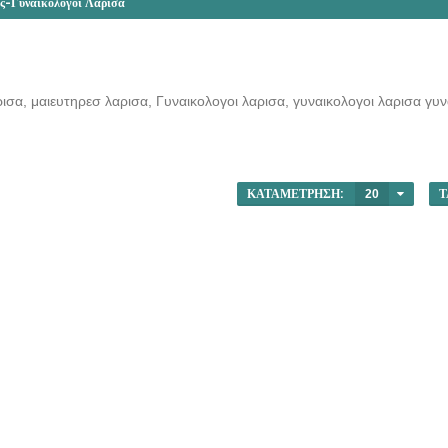
ς-Γυναικολόγοι Λάρισα
σα, μαιευτηρεσ λαρισα, Γυναικολογοι λαρισα, γυναικολογοι λαρισα γυνα
ΚΑΤΑΜΈΤΡΗΣΗ:
20
Τ