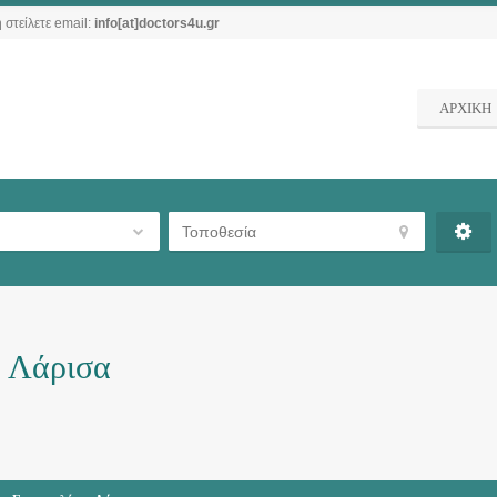
 στείλετε email:
info[at]doctors4u.gr
ΑΡΧΙΚΗ
ι Λάρισα