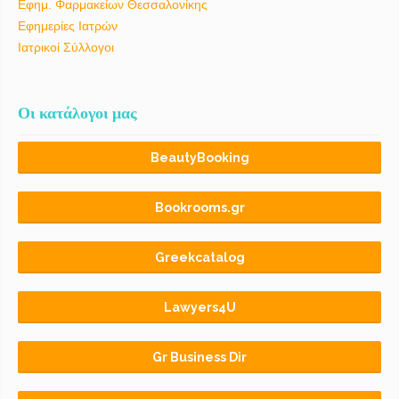
Εφημ. Φαρμακείων Θεσσαλονίκης
Εφημερίες Ιατρών
Ιατρικοί Σύλλογοι
Οι κατάλογοι μας
BeautyBooking
Bookrooms.gr
Greekcatalog
Lawyers4U
Gr Business Dir