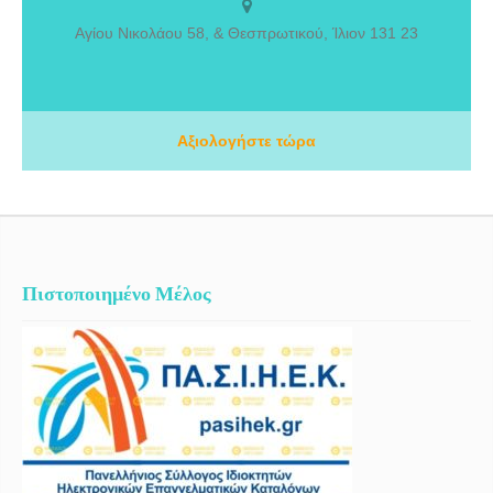
Μαθησιακών Δυσκολιών, Ψυχολογικής Υποστήριξης και
Συμβουλευτικής από το 2006. Υπό τη διεύθυνση της Αλεξάκη
Αγίου Νικολάου 58, & Θεσπρωτικού, Ίλιον 131 23
Αικατερίνης, Λογοθεραπεύτριας και Ειδικής Παιδαγωγού, το κέντρο
μας στεγάζεται σε έναν σύγχρονο, πλήρως εξοπλισμένο και φιλόξενο
χώρο στο Ίλιον Αττικής, σχεδιασμένο για να παρέχει ένα ασφαλές και
υποστηρικτικό περιβάλλον σε παιδιά και ενήλικες. Η φιλοσοφία μας
βασίζεται στην εξατομικευμένη προσέγγιση, τη συνεργασία με την
Αξιολογήστε τώρα
οικογένεια και τη συνεχή επιστημονική εξέλιξη, με στόχο τη βέλτιστη
ανάπτυξη των δεξιοτήτων κάθε ατόμου.
Πιστοποιημένο Μέλος