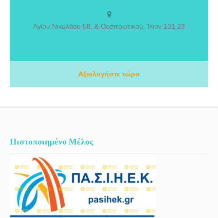
υπηρεσίες Λογοθεραπείας, Εργοθεραπείας, Ειδικής Αγωγής,
Μαθησιακών Δυσκολιών, Ψυχολογικής Υποστήριξης και
Συμβουλευτικής από το 2006. Υπό τη διεύθυνση της Αλεξάκη
Αγίου Νικολάου 58, & Θεσπρωτικού, Ίλιον 131 23
Αικατερίνης, Λογοθεραπεύτριας και Ειδικής Παιδαγωγού, το κέντρο
μας στεγάζεται σε έναν σύγχρονο, πλήρως εξοπλισμένο και φιλόξενο
χώρο στο Ίλιον Αττικής, σχεδιασμένο για να παρέχει ένα ασφαλές και
υποστηρικτικό περιβάλλον σε παιδιά και ενήλικες. Η φιλοσοφία μας
βασίζεται στην εξατομικευμένη προσέγγιση, τη συνεργασία με την
Αξιολογήστε τώρα
οικογένεια και τη συνεχή επιστημονική εξέλιξη, με στόχο τη βέλτιστη
ανάπτυξη των δεξιοτήτων κάθε ατόμου.
Πιστοποιημένο Μέλος