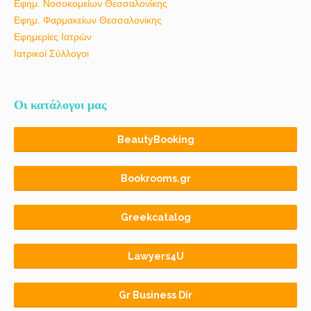
Εφημ. Νοσοκομείων Θεσσαλονίκης
Εφημ. Φαρμακείων Θεσσαλονίκης
Εφημερίες Ιατρών
Ιατρικοί Σύλλογοι
Οι κατάλογοι μας
BeautyBooking
Bookrooms.gr
Greekcatalog
Lawyers4U
Gr Business Dir