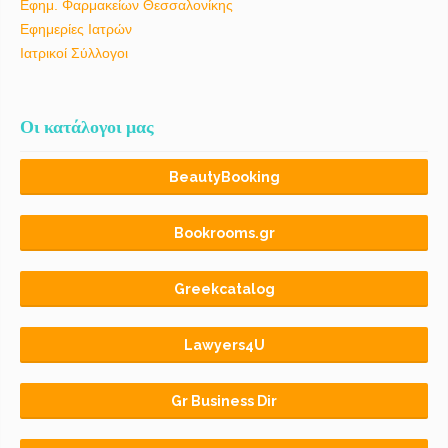
Εφημ. Φαρμακείων Θεσσαλονίκης
Εφημερίες Ιατρών
Ιατρικοί Σύλλογοι
Οι κατάλογοι μας
BeautyBooking
Bookrooms.gr
Greekcatalog
Lawyers4U
Gr Business Dir