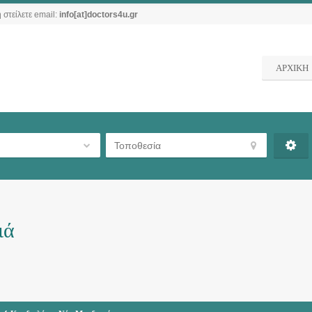
 στείλετε email:
info[at]doctors4u.gr
ΑΡΧΙΚΗ
ιά