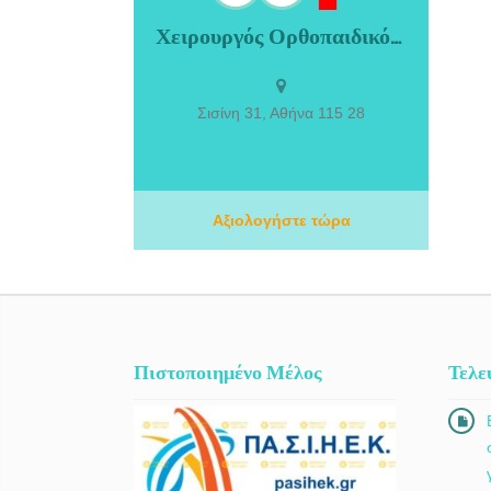
Χειρουργός Ορθοπαιδικός Χίλτον Αθήνα Τογαντζή Δήμητρα
Χειρουργός Ορθοπαιδικός Χίλτον Αθήνα
Τογαντζή Δήμητρα. Η δρ. Τογαντζή
Δήμητρα είναι πτυχιούχος της Ιατρικής
Σχολής του Εθνικού και Καποδιστριακού
Σισίνη 31, Αθήνα 115 28
Πανεπιστημίου Αθηνών, με ειδικότητα
στην χειρουργική ορθοπεδική στην
Πανεπιστημιακή κλινική του νοσοκομείου
Κ.Α.Τ. Στη εμπειρεία της ως ορθοπεδικός
έχει ασχοληθεί με όλο το εύρος της
Αξιολογήστε τώρα
τραυματιολογίας και ψυχρής Ορθοπεδικής
(χειρουργεία και διάγνωση), με ειδικότερο
ενδιαφέρον στις παθήσεις των άνω και
κάτω άκρων και της σπονδυλικής στήλης.
Πιστοποιημένο Μέλος
Τελε