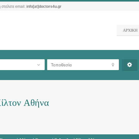
 στείλετε email:
info[at]doctors4u.gr
ΑΡΧΙΚΗ
Χίλτον Αθήνα