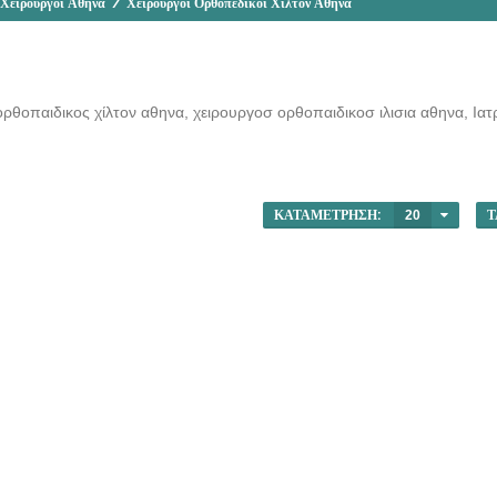
 Χειρουργοί Αθήνα
/
Χειρουργοί Ορθοπεδικοί Χίλτον Αθήνα
ρθοπαιδικος χίλτον αθηνα, χειρουργοσ ορθοπαιδικοσ ιλισια αθηνα, Ιατ
ΚΑΤΑΜΈΤΡΗΣΗ:
20
Τ