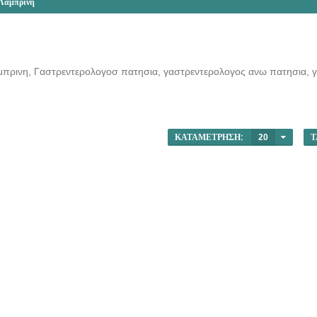
 Λαμπρινή
μπρινη, Γαστρεντερολογοσ πατησια, γαστρεντερολογος ανω πατησια, γ
ΚΑΤΑΜΈΤΡΗΣΗ:
20
Τ