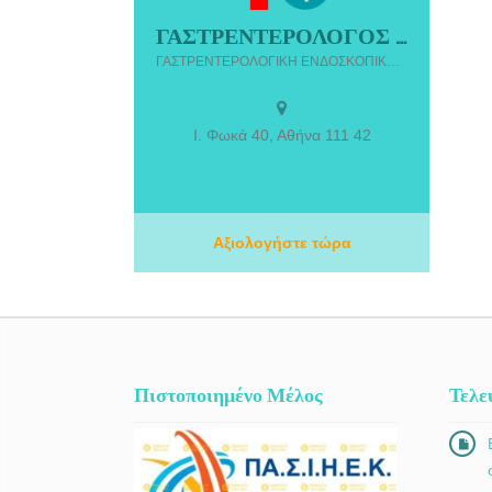
ΓΑΣΤΡΕΝΤΕΡΟΛΟΓΟΣ ΑΝΩ ΠΑΤΗΣΙΑ ΑΘΗΝΑ | ΚΩΝΣΤΑΝΤΟΠΟΥΛΟΣ ΠΑΝΑΓΙΩΤΗΣ
ΓΑΣΤΡΕΝΤΕΡΟΛΟΓΟΣ ΑΝΩ ΠΑΤΗΣΙΑ
ΓΑΣΤΡΕΝΤΕΡΟΛΟΓΙΚΗ ΕΝΔΟΣΚΟΠΙΚΗ ΜΟΝΑΔΑ Παναγιώτης Δ. Κωνσταντόπουλος
ΑΘΗΝΑ | ΚΩΝΣΤΑΝΤΟΠΟΥΛΟΣ
ΠΑΝΑΓΙΩΤΗΣ. Ο επεμβατικός
γαστρεντερολόγος Κωνσταντόπουλος
Παναγιώτης, μετά από πολυετή εργασιακή
Ι. Φωκά 40, Αθήνα 111 42
εμπειρία στο εξωτερικό, είναι από τον
Απρίλιο του 2022 επιστημονικά
υπεύθυνος της Γαστρεντερολογικής
Ενδοσκοπικής Μονάδας στην Ιατρική
Αξιολογήστε τώρα
Εστία Αθηνών.
Πιστοποιημένο Μέλος
Τελε