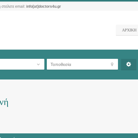
 στείλετε email:
info[at]doctors4u.gr
ΑΡΧΙΚΗ
νή