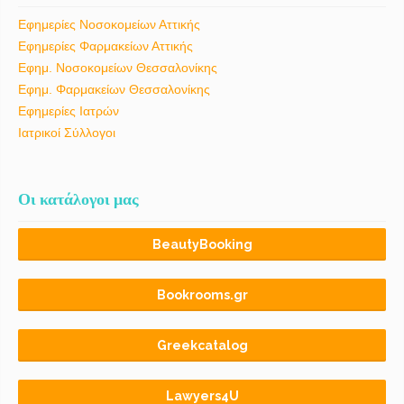
Εφημερίες Νοσοκομείων Αττικής
Εφημερίες Φαρμακείων Αττικής
Εφημ. Νοσοκομείων Θεσσαλονίκης
Εφημ. Φαρμακείων Θεσσαλονίκης
Εφημερίες Ιατρών
Ιατρικοί Σύλλογοι
Οι κατάλογοι μας
BeautyBooking
Bookrooms.gr
Greekcatalog
Lawyers4U