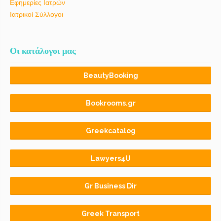
Εφημερίες Ιατρών
Ιατρικοί Σύλλογοι
Οι κατάλογοι μας
BeautyBooking
Bookrooms.gr
Greekcatalog
Lawyers4U
Gr Business Dir
Greek Transport