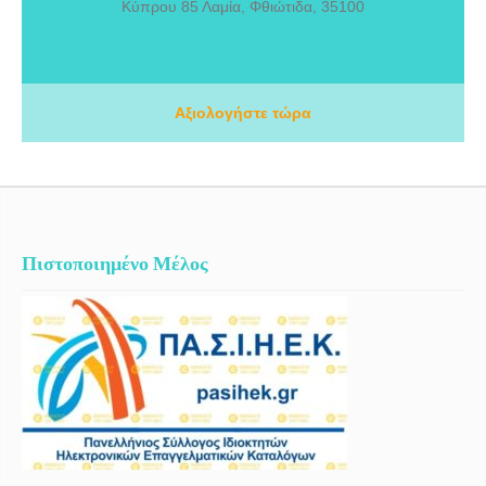
Κύπρου 85 Λαμία, Φθιώτιδα, 35100
υπέρηχους, δυνατότητα αιμοτολογικών εξετάσεων. Νοσηλεία μικρών
ζώων. Πρώτες βοήθειες σε έκτακτα περιστατικά όλο το 24ωρο.
Αξιολογήστε τώρα
Πιστοποιημένο Μέλος