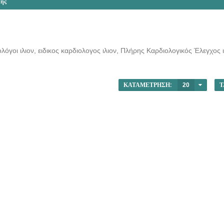
κής
ολόγοι ιλιον, ειδικος καρδιολογος ιλιον, Πλήρης Καρδιολογικός Έλεγχος 
ΚΑΤΑΜΈΤΡΗΣΗ:
20
Τ