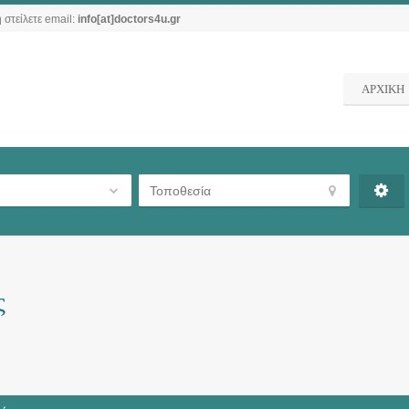
 στείλετε email:
info[at]doctors4u.gr
ΑΡΧΙΚΗ
ς