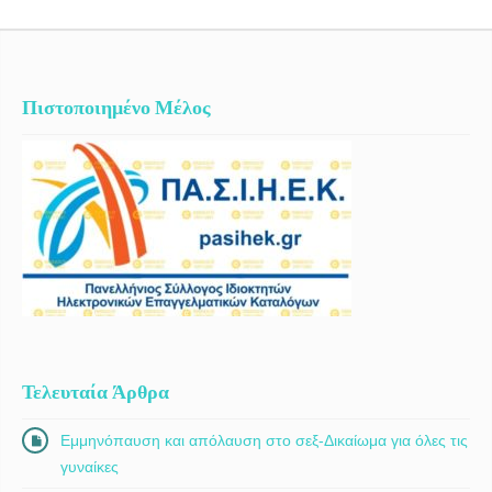
ιατροδικαστικής διερεύνησης, μεταξύ των οποίων τραυματισμοί σε
οδικά τροχαία ατυχήματα, ενδοοικογενειακή βία κ.λπ., γνωμοδότηση
επί φακέλου ιατρικών εγγράφων, σε περιπτώσεις διερεύνησης
ιατρικής αμέλειας, παράσταση ως τεχνικός σύμβουλο σε νεκροψία-
νεκροτομή. Η ιατροδικαστής Δρ. Παπαβδή εξυπηρετεί ολόκληρη την
Πιστοποιημένο Μέλος
Ελλάδα παρέχοντας κατευθυντήριες γραμμές ως προς το χειρισμό
των υποθέσεών σας, κατόπιν ραντεβού, στο ιατρείο της, που εδρεύει
στον Πειραιά.
Τελευταία Άρθρα
Εμμηνόπαυση και απόλαυση στο σεξ-Δικαίωμα για όλες τις
γυναίκες